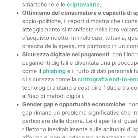
smartphone e le
criptovalute
;
Ottimismo del consumatore e capacità di s
socio-politiche, il report dimostra che i c
atteggiamento si manifesta nella loro volon
d’acquisto ridotto. In molti casi, tuttavia, 
crescita della spesa, ma piuttosto in un co
Sicurezza digitale nei pagamenti
: con l’inc
pagamenti digitali è diventata una preoccup
come il
phishing
e il furto di dati personali
di sicurezza come la
crittografia end-to-en
tecnologici aiutano a costruire fiducia tra
all’uso di metodi digitali.
Gender gap e opportunità economiche
: non
gap rimane un problema significativo che i
particolare delle donne. Le disparità di gua
riflettono inevitabilmente sulle abitudini di
afferma di non guadagnare abbastanza per c