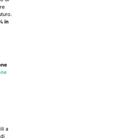
re
uturo.
% in
one
one
li a
 di