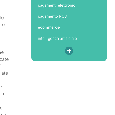
pagamenti elettronici
pagamento POS
to
ere
ecommerce
intelligenza artificiale
he
nzate
i
iate
r
in
ne
e a