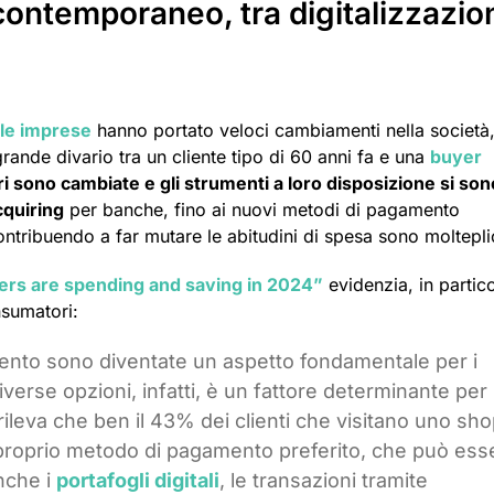
contemporaneo, tra digitalizzazio
lle imprese
hanno portato veloci cambiamenti nella società,
grande divario tra un cliente tipo di 60 anni fa e una
buyer
 sono cambiate e gli strumenti a loro disposizione si son
cquiring
per banche, fino ai nuovi metodi di pagamento
contribuendo a far mutare le abitudini di spesa sono moltepli
ers are spending and saving in 2024”
evidenzia, in partico
nsumatori:
mento sono diventate un aspetto fondamentale per i
iverse opzioni, infatti, è un fattore determinante per i
ileva che ben il 43% dei clienti che visitano uno sh
 proprio metodo di pagamento preferito, che può ess
nche i
portafogli digitali
, le transazioni tramite