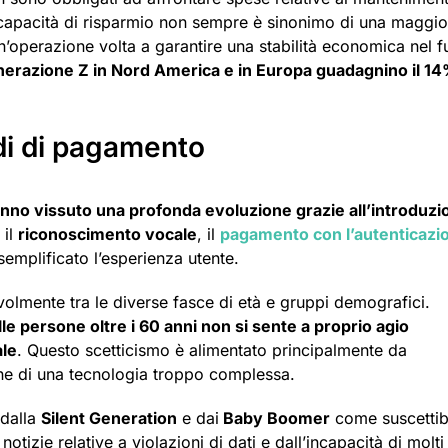
a capacità di risparmio non sempre è sinonimo di una maggio
un’operazione volta a garantire una stabilità economica nel f
nerazione Z in Nord America e in Europa guadagnino il 14
odi di pagamento
anno vissuto una profonda evoluzione grazie all’introduzi
 il
riconoscimento vocale
, il
pagamento con l’autenticazi
semplificato l’esperienza utente.
volmente tra le diverse fasce di età e gruppi demografici.
le persone oltre i 60 anni non si sente a proprio agio
ale
. Questo scetticismo è alimentato principalmente da
one di una tecnologia troppo complessa.
 dalla
Silent Generation
e dai
Baby Boomer
come suscettibi
notizie relative a violazioni di dati e dall’incapacità di molti