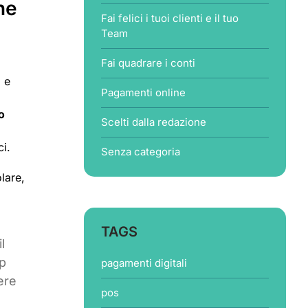
ne
Fai felici i tuoi clienti e il tuo
Team
Fai quadrare i conti
 e
Pagamenti online
o
Scelti dalla redazione
ci.
Senza categoria
lare,
TAGS
l
op
pagamenti digitali
ere
pos