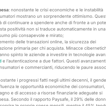
pesa
: nonostante le crisi economiche e le instabilità
onsumatori mostrano un sorprendente ottimismo. Ques
tà di continuare a spendere anche di fronte a un pot
questa positività non si traduce automaticamente in una
nsumo più consapevole e mirato;
remento delle transazioni online, la sicurezza dei
azione primaria per chi acquista. Minacce cibernetic
 hanno spinto le aziende a investire in tecnologie ava
d
e l’autenticazione a due fattori. Questi avanzament
 consumatori e commercianti, riducendo le paure assoc
ostante i progressi fatti negli ultimi decenni, il gende
nfluenza le opportunità economiche dei consumatori, 
dagno e di accesso a risorse finanziarie adeguate si
 spesa. Secondo il rapporto Paysafe, il 29% delle don
oprire le proprie spese mensili, mentre il 45% tend