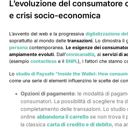
L’evoluzione del consumatore 
e crisi socio-economica
L’avvento del web e la progressiva
digitalizzazione de
soprattutto al mondo delle
transazioni
. Lo dimostra il 
persona
contemporanea.
Le esigenze dei consumatori
ampiamente evoluti
. Dall’
omnicanalità
, ai
servizi di a
(esempio
contactless
e il
BNPL
), i fattori che stanno 
Lo
studio di Paysafe “Inside the Wallet: How consum
come una serie di elementi influenzino le scelte dei co
Opzioni di pagamento
: le modalità di paga
consumatori. La possibilità di scegliere tra d
completamento delle transazioni. Lo studio r
online
abbandona il carrello
se non trova il
la classica
carta di credito e di debito
, ma a