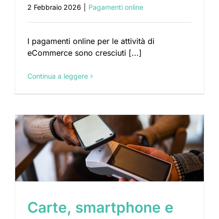
2 Febbraio 2026
|
Pagamenti online
I pagamenti online per le attività di
eCommerce sono cresciuti [...]
Continua a leggere
Carte, smartphone e