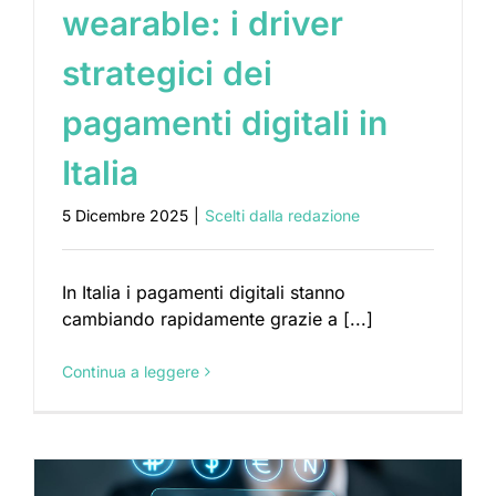
wearable: i driver
strategici dei
pagamenti digitali in
Italia
5 Dicembre 2025
|
Scelti dalla redazione
In Italia i pagamenti digitali stanno
cambiando rapidamente grazie a [...]
Continua a leggere