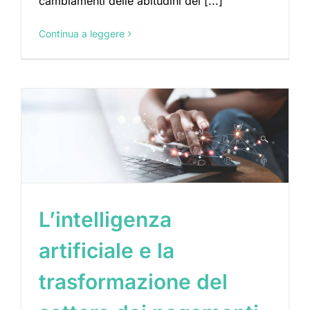
cambiamenti delle abitudini dei [...]
Continua a leggere
L’intelligenza
artificiale e la
trasformazione del