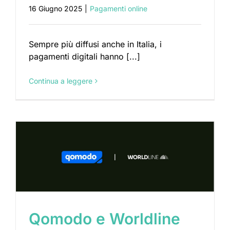
16 Giugno 2025
|
Pagamenti online
Sempre più diffusi anche in Italia, i
pagamenti digitali hanno [...]
Continua a leggere
Qomodo e Worldline