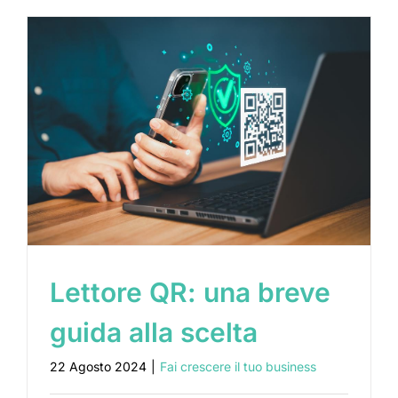
Lettore QR: una breve
guida alla scelta
22 Agosto 2024
|
Fai crescere il tuo business