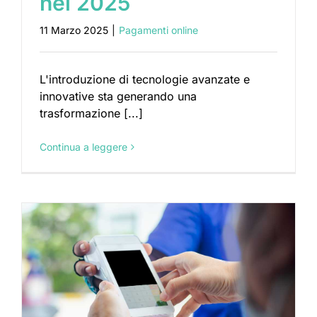
nel 2025
11 Marzo 2025
|
Pagamenti online
L'introduzione di tecnologie avanzate e
innovative sta generando una
trasformazione [...]
Continua a leggere