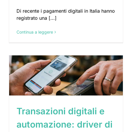
​Di recente i pagamenti digitali in Italia hanno
registrato una [...]
Continua a leggere
Transazioni digitali e
automazione: driver di