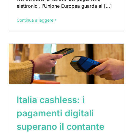
elettronici, l’Unione Europea guarda al [...]
Continua a leggere
Italia cashless: i
pagamenti digitali
superano il contante