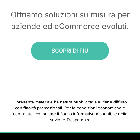
Offriamo soluzioni su misura per
aziende ed eCommerce evoluti.
SCOPRI DI PIÙ
Il presente materiale ha natura pubblicitaria e viene diffuso
con finalità promozionali. Per le condizioni economiche e
contrattuali consultare il Foglio Informativo disponibile nella
sezione Trasparenza