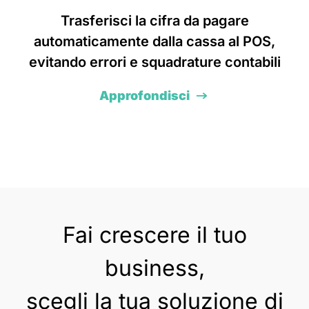
Trasferisci la cifra da pagare
automaticamente dalla cassa al POS,
evitando errori e squadrature contabili
Approfondisci
Fai crescere il tuo
business,
scegli la tua soluzione di