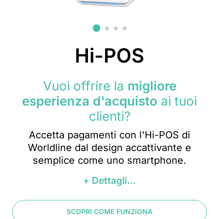
Hi-POS
Vuoi offrire la
migliore
esperienza d'acquisto
ai tuoi
clienti?
Accetta pagamenti con l'Hi-POS di
Worldline dal design accattivante e
semplice come uno smartphone.
+ Dettagli...
SCOPRI COME FUNZIONA