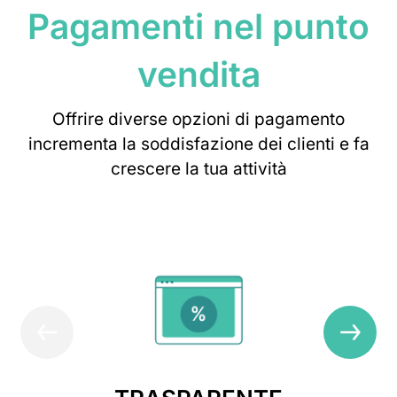
Pagamenti nel punto
vendita
Offrire diverse opzioni di pagamento
incrementa la soddisfazione dei clienti e fa
crescere la tua attività