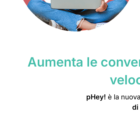
Aumenta le conver
veloc
pHey!
è la nuov
di