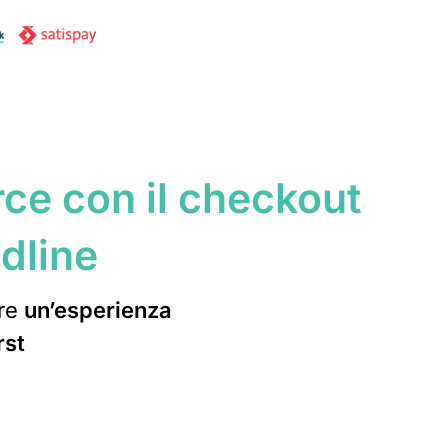
ce con il checkout
ldline
fre
un’esperienza
rst