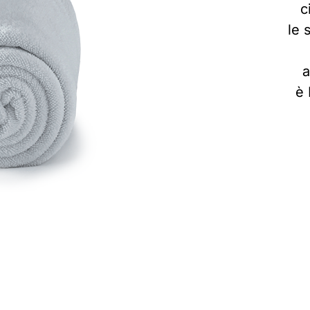
c
le 
a
è 