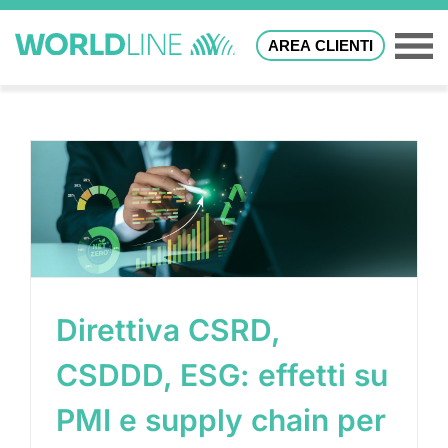
AREA CLIENTI
Direttiva CSRD,
CSDDD, ESG: effetti su
PMI e supply chain per