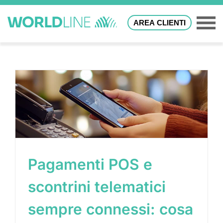
AREA CLIENTI
Pagamenti POS e
scontrini telematici
sempre connessi: cosa