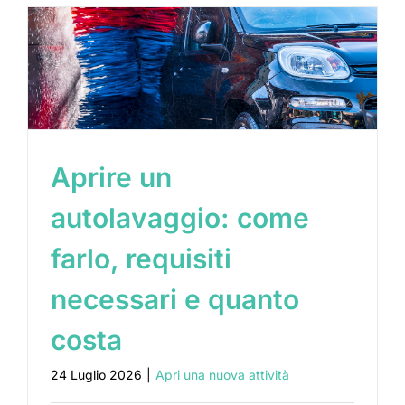
Aprire un
autolavaggio: come
farlo, requisiti
necessari e quanto
costa
24 Luglio 2026
|
Apri una nuova attività