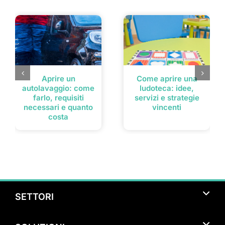
Post correlati
Aprire un
Come aprire una
autolavaggio: come
ludoteca: idee,
farlo, requisiti
servizi e strategie
necessari e quanto
vincenti
costa
SETTORI
Turismo