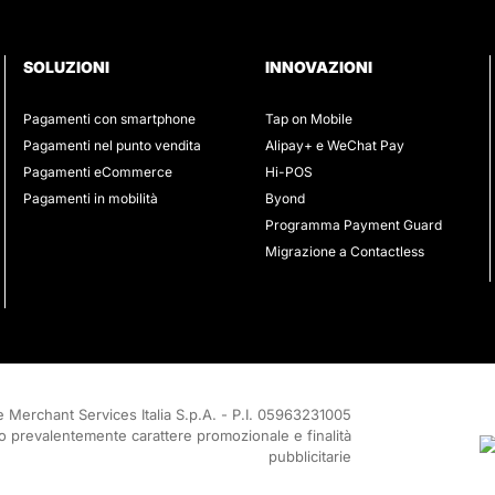
SOLUZIONI
INNOVAZIONI
Pagamenti con smartphone
Tap on Mobile
Pagamenti nel punto vendita
Alipay+ e WeChat Pay
Pagamenti eCommerce
Hi-POS
Pagamenti in mobilità
Byond
Programma Payment Guard
Migrazione a Contactless
 Merchant Services Italia S.p.A. - P.I. 05963231005
no prevalentemente carattere promozionale e finalità
pubblicitarie