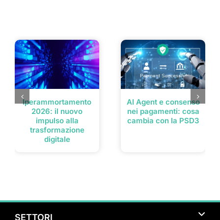
Post correlati
Iperammortamento
AI Agent e consenso
2026: il nuovo
nei pagamenti: cosa
impulso alla
cambia con la PSD3
trasformazione
digitale
SETTORI