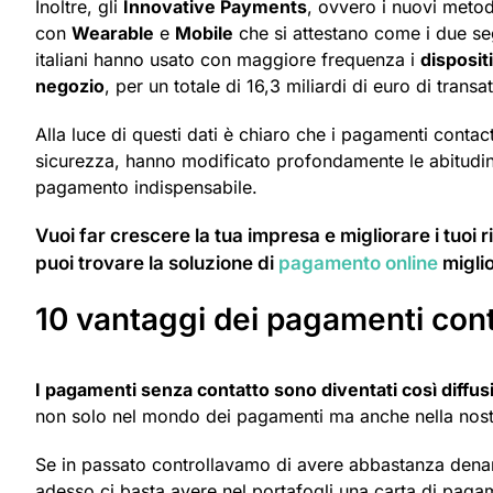
Inoltre, gli
Innovative Payments
, ovvero i nuovi metod
con
Wearable
e
Mobile
che si attestano come i due seg
italiani hanno usato con maggiore frequenza i
dispositi
negozio
, per un totale di 16,3 miliardi di euro di trans
Alla luce di questi dati è chiaro che i pagamenti contactle
sicurezza, hanno modificato profondamente le abitudini
pagamento indispensabile.
Vuoi far crescere la tua impresa e migliorare i tuoi 
puoi trovare la soluzione di
pagamento online
miglio
10 vantaggi dei pagamenti con
I pagamenti senza contatto sono diventati così diffusi 
non solo nel mondo dei pagamenti ma anche nella nostr
Se in passato controllavamo di avere abbastanza denar
adesso ci basta avere nel portafogli una carta di pag