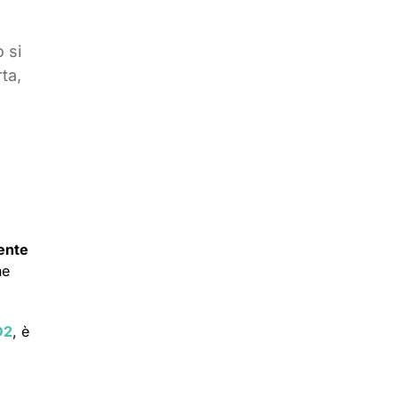
 si
ta,
lente
ne
D2
, è