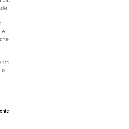
tica.
onde
a
e e
 che
i
ento.
 o
sente