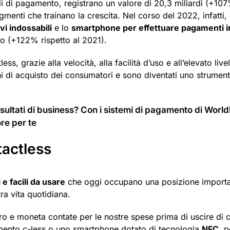
i di pagamento, registrano un valore di 20,3 miliardi (+107
menti che trainano la crescita. Nel corso del 2022, infatti, 
vi indossabili
e lo
smartphone per effettuare pagamenti i
ato (+122% rispetto al 2021).
ss, grazie alla velocità, alla facilità d’uso e all’elevato livel
 di acquisto dei consumatori e sono diventati uno strument
risultati di business? Con i sistemi di pagamento di World
re per te
tactless
e facili da usare
che oggi occupano una posizione import
a vita quotidiana.
o e moneta contate per le nostre spese prima di uscire di 
amento c-less o uno smartphone dotato di tecnologia
NFC
, p