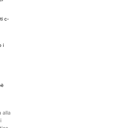
ti c-
 i
oè
 alla
i