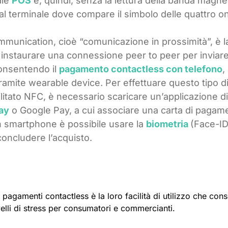
ale
POS
e, quindi, senza la lettura della banda magne
a al terminale dove compare il simbolo delle quattro 
mmunication, cioè “comunicazione in prossimità”, è l
i instaurare una connessione peer to peer per inviar
consentendo il
pagamento contactless con telefono
,
tramite wearable device. Per effettuare questo tipo d
ilitato NFC, è necessario scaricare un’applicazione di
ay
o Google Pay, a cui associare una carta di pagam
on smartphone è possibile usare la
biometria
(Face-ID
concludere l’acquisto.
 pagamenti contactless è la loro facilità di utilizzo che con
ivelli di stress per consumatori e commercianti.