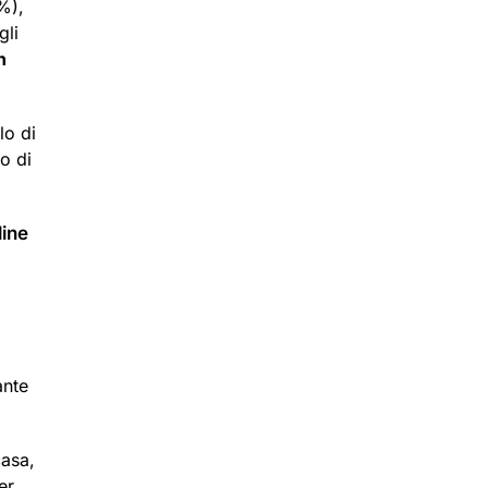
%),
gli
n
lo di
o di
line
ante
casa,
er