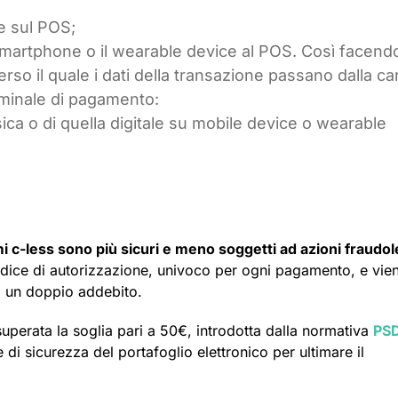
ne sul POS;
o smartphone o il wearable device al POS. Così facendo
so il quale i dati della transazione passano dalla car
erminale di pagamento:
isica o di quella digitale su mobile device o wearable
mi c-less sono più sicuri e meno soggetti ad azioni fraudo
odice di autorizzazione, univoco per ogni pagamento, e vie
chi un doppio addebito.
uperata la soglia pari a 50€, introdotta dalla normativa
PS
e di sicurezza del portafoglio elettronico per ultimare il