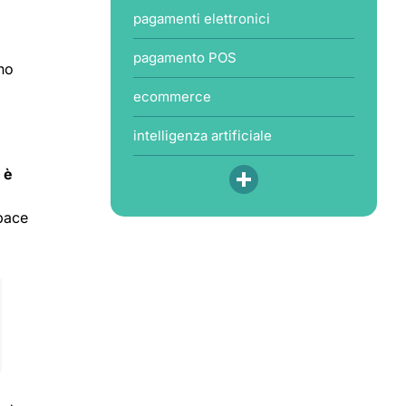
pagamenti elettronici
pagamento POS
no
ecommerce
intelligenza artificiale
 è
pace