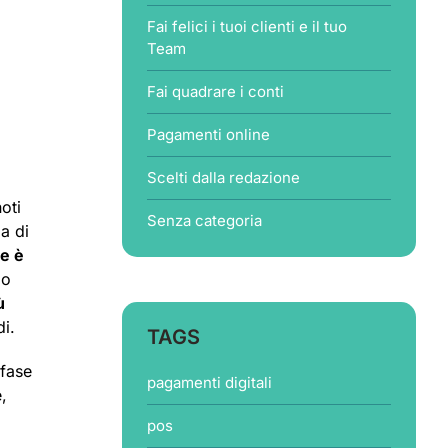
Fai felici i tuoi clienti e il tuo
Team
Fai quadrare i conti
Pagamenti online
Scelti dalla redazione
oti
Senza categoria
a di
e è
do
ù
di.
TAGS
 fase
pagamenti digitali
,
pos