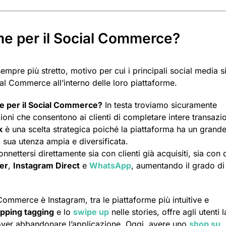
rme per il Social Commerce?
empre più stretto, motivo per cui i principali social media s
l Commerce all’interno delle loro piattaforme.
ire per il Social Commerce?
In testa troviamo sicuramente
oni che consentono ai clienti di completare intere transazio
k
è una scelta strategica poiché la piattaforma ha un grand
a sua utenza ampia e diversificata.
ettersi direttamente sia con clienti già acquisiti, sia con q
er
,
Instagram Direct
e
WhatsApp
, aumentando il grado di
 Commerce è Instagram, tra le piattaforme più intuitive e
pping tagging
e lo
swipe up
nelle stories, offre agli utenti l
 dover abbandonare l’applicazione. Oggi, avere uno
shop su