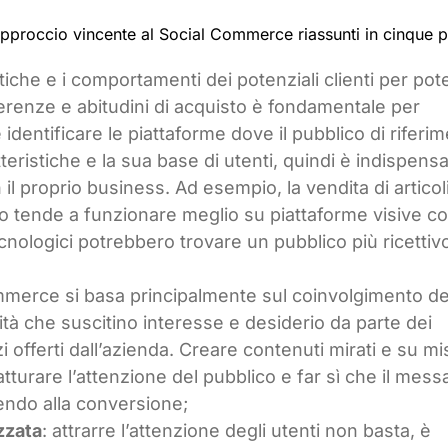
approccio vincente al Social Commerce riassunti in cinque p
tiche e i comportamenti dei potenziali clienti per pot
eferenze e abitudini di acquisto è fondamentale per
e identificare le piattaforme dove il pubblico di riferi
teristiche e la sua base di utenti, quindi è indispensa
il proprio business. Ad esempio, la vendita di articol
nto tende a funzionare meglio su piattaforme visive 
ecnologici potrebbero trovare un pubblico più ricettiv
ommerce si basa principalmente sul coinvolgimento de
ità che suscitino interesse e desiderio da parte dei
zi offerti dall’azienda. Creare contenuti mirati e su m
tturare l’attenzione del pubblico e far sì che il mess
endo alla conversione;
zzata
: attrarre l’attenzione degli utenti non basta, è