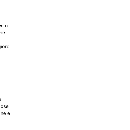
ento
re i
o
giore
e
cose
one e