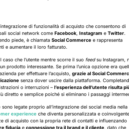
’integrazione di funzionalità di acquisto che consentono di
cipali social network come
Facebook
,
Instagram
e
Twitter
.
endo piede, è chiamata
Social Commerce
e rappresenta
ti e aumentare il loro fatturato.
 caso che l’utente mentre scorre il suo
feed
su Instagram, n
un prodotto interessante. Se prima l’unica opzione era quell
l’azienda per effettuare l’acquisto,
grazie al Social Commerc
licazione
senza dover uscire dalla piattaforma. Completan
istrazioni o interruzioni –
l’esperienza dell’utente risulta pi
più diretto e semplice poiché si eliminano i passaggi interme
e
sono legate proprio all’integrazione dei social media nella
omer experience
che diventa personalizzata e coinvolgente
e di acquisto con la propria rete di contatti e influenzando
e fiducia
e
connessione tra il brand e il cliente
, dato che