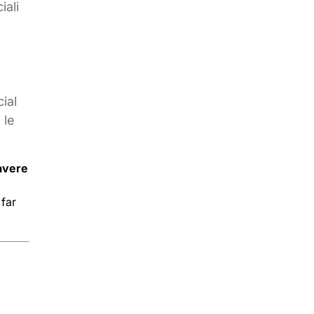
iali
ial
 le
avere
 far