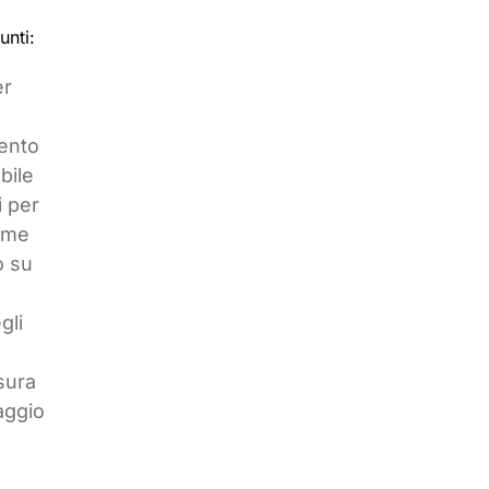
unti:
er
mento
bile
i per
come
o su
gli
isura
aggio