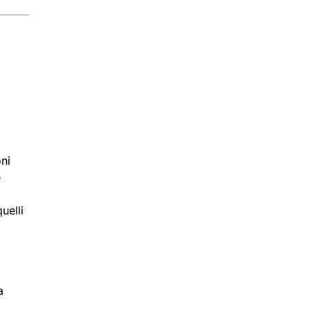
i
ni
e
uelli
a