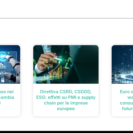
so nei
Direttiva CSRD, CSDDD,
Euro 
cambia
ESG: effetti su PMI e supply
wa
3
chain per le imprese
consu
europee
futu