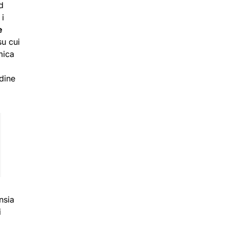
d
 i
e
su cui
mica
rdine
nsia
i