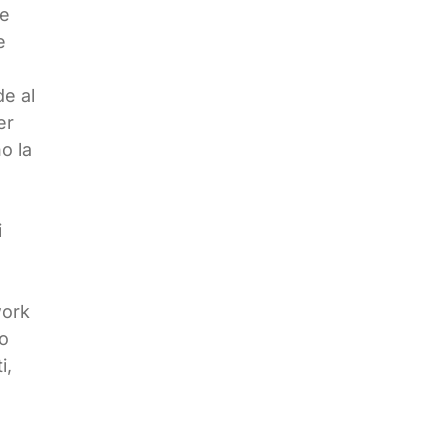
le
e
de al
er
o la
i
work
do
i,