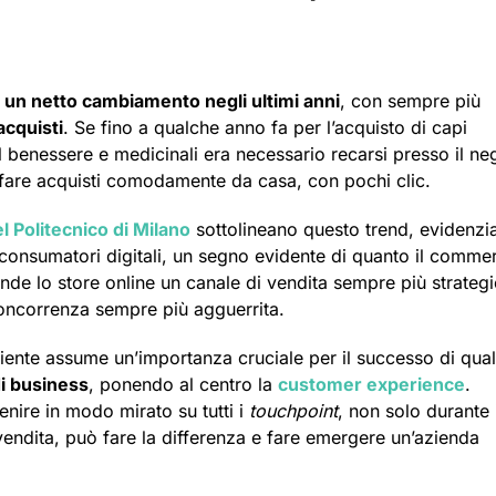
o un netto cambiamento negli ultimi anni
, con sempre più
acquisti
. Se fino a qualche anno fa per l’acquisto di capi
l benessere e medicinali era necessario recarsi presso il ne
e fare acquisti comodamente da casa, con pochi clic.
Politecnico di Milano
sottolineano questo trend, evidenz
i consumatori digitali, un segno evidente di quanto il comme
ende lo store online un canale di vendita sempre più strateg
concorrenza sempre più agguerrita.
liente assume un’importanza cruciale per il successo di qual
di business
, ponendo al centro la
customer experience
.
enire in modo mirato su tutti i
touchpoint
, non solo durante i
endita, può fare la differenza e fare emergere un’azienda