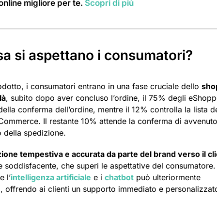
nline migliore per te.
Scopri di più
sa si aspettano i consumatori?
dotto, i consumatori entrano in una fase cruciale dello
sho
là
, subito dopo aver concluso l’ordine, il 75% degli eShopp
della conferma dell’ordine, mentre il 12% controlla la lista d
l’eCommerce. Il restante 10% attende la conferma di avvenut
 della spedizione.
one tempestiva e accurata da parte del brand verso il cl
e soddisfacente, che superi le aspettative del consumatore.
 l’
intelligenza artificiale
e i
chatbot
può ulteriormente
, offrendo ai clienti un supporto immediato e personalizzat