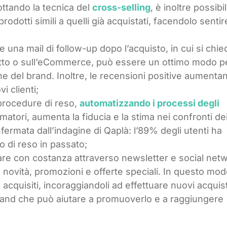
ttando la tecnica del
cross-selling
, è inoltre possibi
rodotti simili a quelli già acquistati, facendolo sentir
re una mail di follow-up dopo l’acquisto, in cui si chie
dotto o sull’eCommerce, può essere un ottimo modo p
e del brand. Inoltre, le recensioni positive aumentan
i clienti;
 procedure di reso,
automatizzando i processi degli
atori, aumenta la fiducia e la stima nei confronti de
ermata dall’indagine di Qaplà: l’89% degli utenti ha
io di reso in passato;
re con costanza attraverso newsletter e social net
 novità, promozioni e offerte speciali. In questo mo
à acquisiti, incoraggiandoli ad effettuare nuovi acquist
rand che può aiutare a promuoverlo e a raggiungere