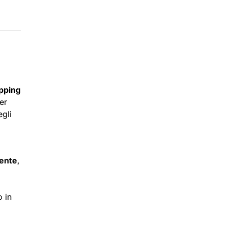
pping
er
egli
o
iente
,
o in