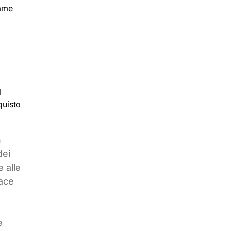
game
l
quisto
n
dei
e alle
cace
e