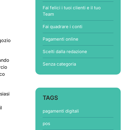
Fai felici i tuoi clienti e il tuo
Team
Fai quadrare i conti
Pagamenti online
gozio
Scelti dalla redazione
iando
Senza categoria
rcio
ico
siasi
TAGS
l
pagamenti digitali
pos