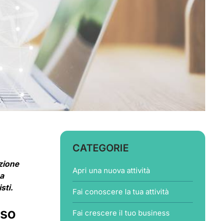
CATEGORIE
zione
Apri una nuova attività
na
sti.
Fai conoscere la tua attività
sso
Fai crescere il tuo business