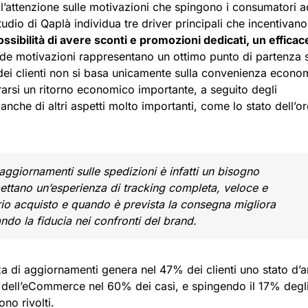
e l’attenzione sulle motivazioni che spingono i consumatori a
dio di Qaplà individua tre driver principali che incentivano
ossibilità di avere sconti e promozioni dedicati, un efficac
ide motivazioni rappresentano un ottimo punto di partenza 
ia dei clienti non si basa unicamente sulla convenienza econo
rarsi un ritorno economico importante, a seguito degli
nche di altri aspetti molto importanti, come lo stato dell’o
aggiornamenti sulle spedizioni è infatti un bisogno
aspettano un’esperienza di tracking completa, veloce e
rio acquisto e quando è prevista la consegna migliora
do la fiducia nei confronti del brand.
a di aggiornamenti genera nel 47% dei clienti uno stato d’a
tà dell’eCommerce nel 60% dei casi, e spingendo il 17% degl
ono rivolti.