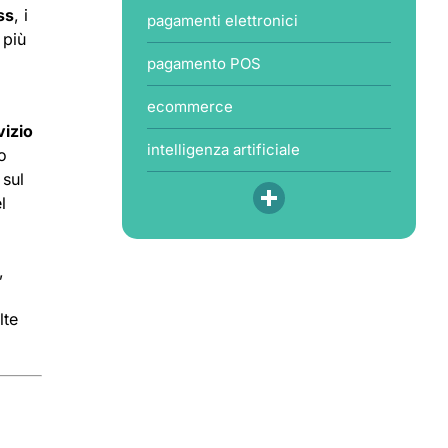
ss
, i
pagamenti elettronici
 più
pagamento POS
ecommerce
vizio
intelligenza artificiale
o
sul
l
,
lte