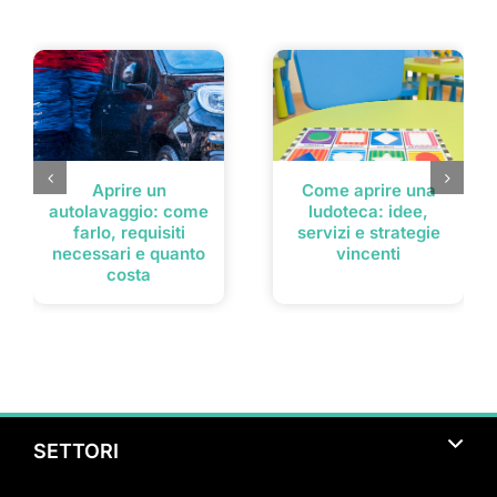
Post correlati
Aprire un
Come aprire una
autolavaggio: come
ludoteca: idee,
farlo, requisiti
servizi e strategie
necessari e quanto
vincenti
costa
SETTORI