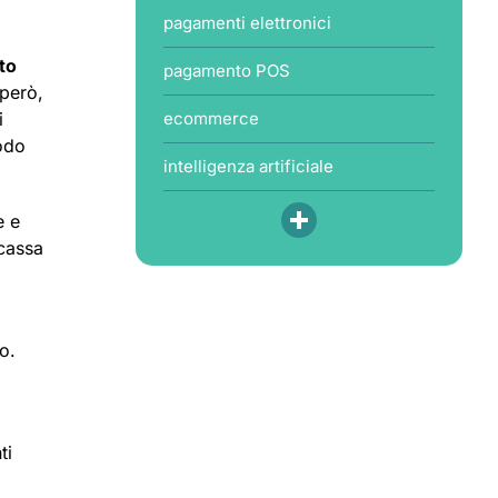
pagamenti elettronici
to
pagamento POS
 però,
i
ecommerce
modo
intelligenza artificiale
e e
 cassa
o.
ti