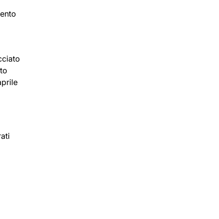
mento
cciato
ato
prile
ati