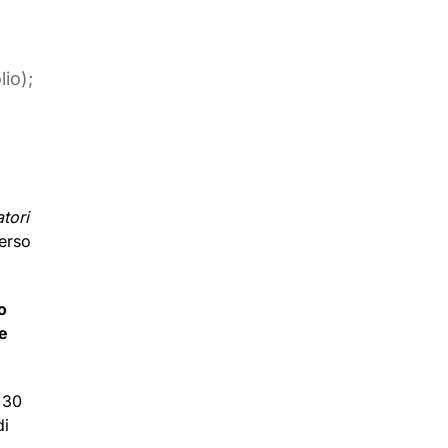
lio);
tori
verso
o
 e
 30
di