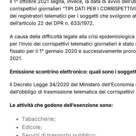
Il 1° ottobre 2021 segna, invece, la data di avvio dell’u
corrispettivi giornalieri “TIPI DATI PER I CORRISPETT
dei registratori telematici per i soggetti che svolgono a
dell’articolo 22 del DPR n. 633/1972.
A causa della difficoltà legate alla crisi epidemiologi
per l’invio dei corrispettivi telematici giornalieri è stat
fissato per il 1° gennaio 2020 e successivamente proroga
2021.
Emissione scontrino elettronico: quali sono i sogget
Il Decreto Legge 34/2020 del Ministero dell’Economia e 
dall’obbligo di trasmissione telematica dei corrispettivi 
Le attività che godono dell’esenzione sono:
Tabaccherie;
Edicole;
Servizi di trasporto pubblico;