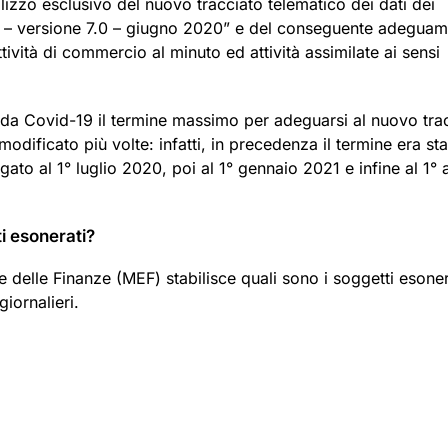
tilizzo esclusivo del nuovo tracciato telematico dei dati dei
IVI – versione 7.0 – giugno 2020” e del conseguente adegua
ttività di commercio al minuto ed attività assimilate ai sensi
ca da Covid-19 il termine massimo per adeguarsi al nuovo tra
o modificato più volte: infatti, in precedenza il termine era st
to al 1° luglio 2020, poi al 1° gennaio 2021 e infine al 1° a
ti esonerati?
delle Finanze (MEF) stabilisce quali sono i soggetti esoner
giornalieri.