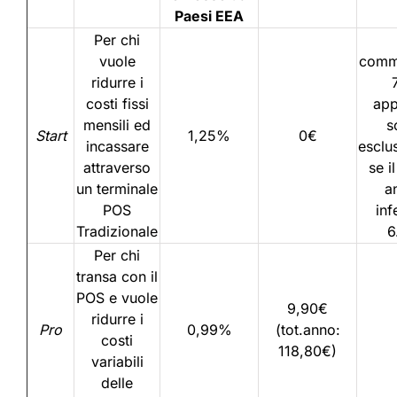
Paesi EEA
Per chi
vuole
commi
ridurre i
costi fissi
app
mensili ed
s
Start
1,25%
0€
incassare
esclu
attraverso
se i
un terminale
a
POS
inf
Tradizionale
6
Per chi
transa con il
POS e vuole
9,90€
ridurre i
Pro
0,99%
(tot.anno:
costi
118,80€)
variabili
delle