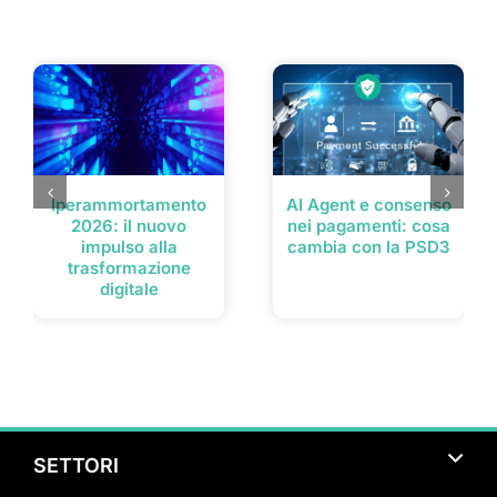
Post correlati
Iperammortamento
AI Agent e consenso
2026: il nuovo
nei pagamenti: cosa
impulso alla
cambia con la PSD3
trasformazione
digitale
SETTORI