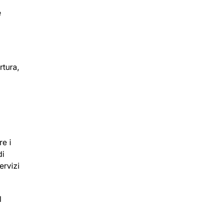
e
rtura,
re i
di
ervizi
l