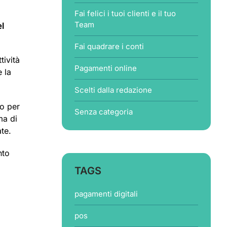
Fai felici i tuoi clienti e il tuo
Team
el
Fai quadrare i conti
tività
Pagamenti online
e la
Scelti dalla redazione
to per
Senza categoria
ma di
te.
nto
TAGS
pagamenti digitali
pos