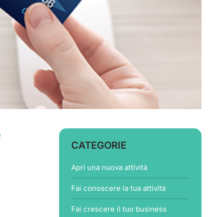
e
CATEGORIE
Apri una nuova attività
Fai conoscere la tua attività
Fai crescere il tuo business