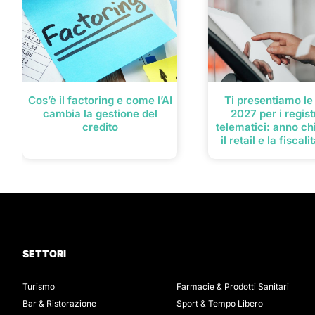
Cos’è il factoring e come l’AI
Ti presentiamo le
cambia la gestione del
2027 per i regist
credito
telematici: anno ch
il retail e la fiscal
SETTORI
Turismo
Farmacie & Prodotti Sanitari
Bar & Ristorazione
Sport & Tempo Libero