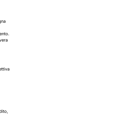
egna
ento.
 vera
ttiva
dito,