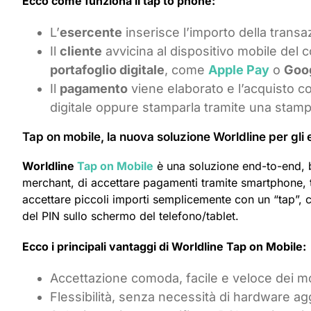
Ecco come funziona il tap to phone:
L’
esercente
inserisce l’importo della transa
Il
cliente
avvicina al dispositivo mobile del 
portafoglio digitale
, come
Apple Pay
o
Goo
Il
pagamento
viene elaborato e l’acquisto co
digitale oppure stamparla tramite una stam
Tap on mobile, la nuova soluzione Worldline per gli 
Worldline
Tap on Mobile
è una soluzione end-to-end, b
merchant, di accettare pagamenti tramite smartphone, ta
accettare piccoli importi semplicemente con un “tap”, 
del PIN sullo schermo del telefono/tablet.
Ecco i principali vantaggi di Worldline Tap on Mobile:
Accettazione comoda, facile e veloce dei m
Flessibilità, senza necessità di hardware aggiu