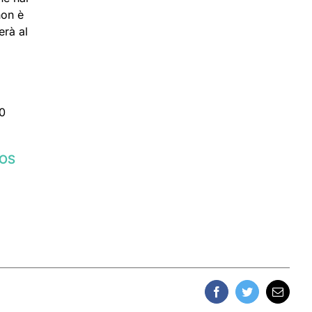
non è
erà al
i
00
POS
Facebook
Twitter
Email