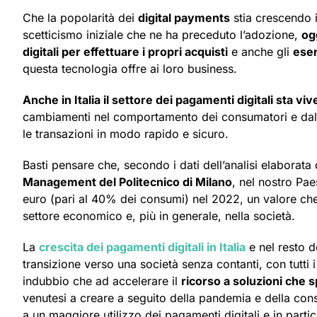
Che la popolarità dei
digital payments
stia crescendo i
scetticismo iniziale che ne ha preceduto l’adozione,
og
digitali per effettuare i propri acquisti
e anche gli
eser
questa tecnologia offre ai loro business.
Anche in Italia il settore dei pagamenti digitali sta
cambiamenti nel comportamento dei consumatori e dalla 
le transazioni in modo rapido e sicuro.
Basti pensare che, secondo i dati dell’analisi elaborata d
Management del Politecnico di Milano
, nel nostro Pae
euro (pari al 40% dei consumi) nel 2022, un valore che
settore economico e, più in generale, nella società.
La
crescita dei pagamenti digitali in Italia
e nel resto 
transizione verso una società senza contanti, con tutti 
indubbio che ad accelerare il
ricorso a soluzioni che 
venutesi a creare a seguito della pandemia e della con
a un maggiore utilizzo dei pagamenti digitali e in parti