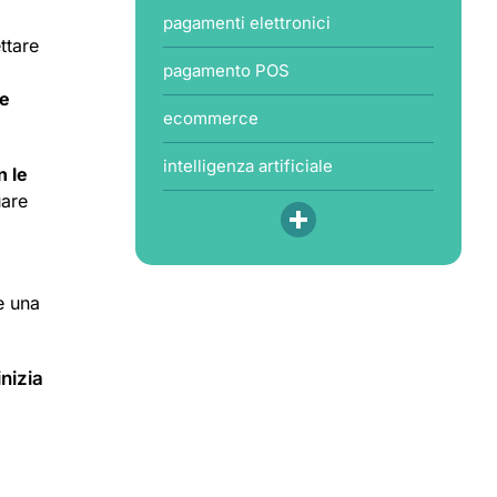
pagamenti elettronici
ttare
pagamento POS
te
ecommerce
intelligenza artificiale
n le
uare
e una
nizia