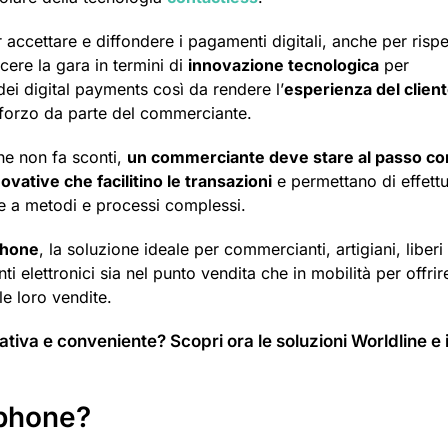
far accettare e diffondere i pagamenti digitali, anche per rispe
cere la gara in termini di
innovazione tecnologica
per
dei digital payments così da rendere l’
esperienza del clien
sforzo da parte del commerciante.
he non fa sconti,
un commerciante deve stare al passo co
novative che facilitino le transazioni
e permettano di effett
e a metodi e processi complessi.
phone
, la soluzione ideale per commercianti, artigiani, liberi
i elettronici sia nel punto vendita che in mobilità per offrir
e loro vendite.
iva e conveniente? Scopri ora le soluzioni Worldline e i
 phone?