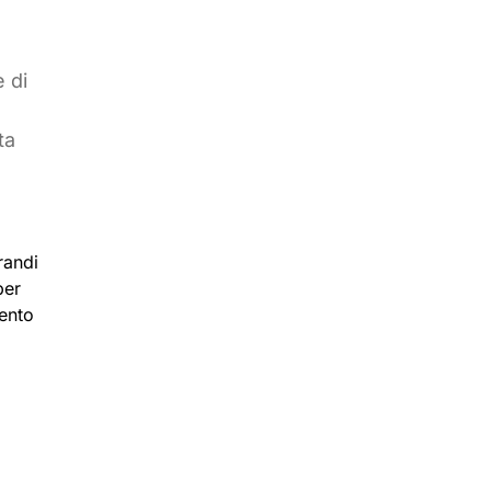
 di
ta
randi
per
mento