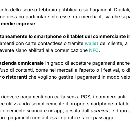
icolo dello scorso febbraio pubblicato su Pagamenti Digitali
ne destano particolare interesse tra i merchant, sia che si pa
e medie imprese
.
ntaneamente lo smartphone o il tablet del commerciante i
amenti con carte contactless o tramite
wallet
del cliente, a
cevente siano abilitati alla comunicazione
NFC
.
’azienda omnicanale
in grado di accettare pagamenti anche
uso di contanti, come nei mercati all’aperto o i festival, o d
 o ristoranti
che vogliono gestire i pagamenti in modo vel
per ricevere pagamenti con carta senza POS, i commercianti
e utilizzando semplicemente il proprio smartphone o table
licemente scaricare un’app, gestita dall’
acquirer
, e dopo 
tare pagamenti contactless in pochi e facili passaggi.