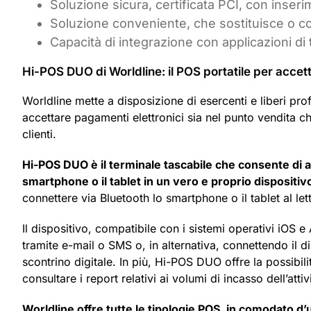
Soluzione sicura, certificata PCI, con inser
Soluzione conveniente, che sostituisce o com
Capacità di integrazione con applicazioni di 
Hi-POS DUO di Worldline: il POS portatile per accet
Worldline mette a disposizione di esercenti e liberi pro
accettare pagamenti elettronici sia nel punto vendita ch
clienti.
Hi-POS DUO è il terminale tascabile che consente di 
smartphone o il tablet in un vero e proprio dispositi
connettere via Bluetooth lo smartphone o il tablet al let
Il dispositivo, compatibile con i sistemi operativi iOS e
tramite e-mail o SMS o, in alternativa, connettendo il d
scontrino digitale. In più, Hi-POS DUO offre la possibilit
consultare i report relativi ai volumi di incasso dell’atti
Worldline offre tutte le tipologie POS, in comodato d’