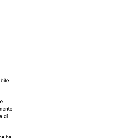
bile
te
amente
e di
ne hai