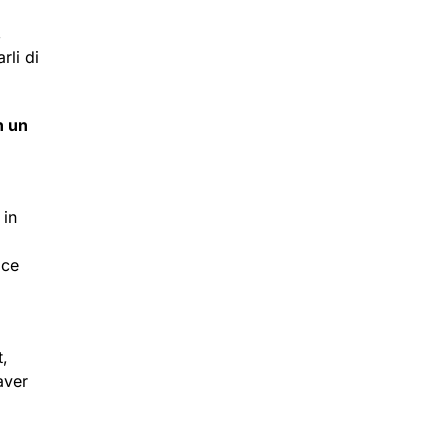
,
rli di
n un
 in
i
oce
t,
aver