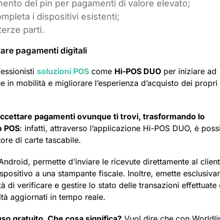
imento del pin per pagamenti di valore elevato;
pleta i dispositivi esistenti;
terze parti.
tare pagamenti digitali
fessionisti
soluzioni POS
come
Hi-POS DUO
per iniziare ad
e in mobilità e migliorare l’esperienza d’acquisto dei propri
accettare pagamenti ovunque ti trovi, trasformando lo
vo POS
: infatti, attraverso l’applicazione Hi-POS DUO, è possi
tore di carte tascabile.
 Android, permette d’inviare le ricevute direttamente al clien
ispositivo a una stampante fiscale. Inoltre, emette esclusiv
à di verificare e gestire lo stato delle transazioni effettuate 
vità aggiornati in tempo reale.
uso gratuito. Che cosa significa?
Vuol dire che con Worldli