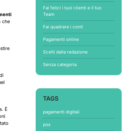
Fai felici i tuoi clienti e il tuo
amenti
Team
a che
Fai quadrare i conti
Pagamenti online
stire
Scelti dalla redazione
Senza categoria
di
el
TAGS
a. È
pagamenti digitali
oni
tato
pos