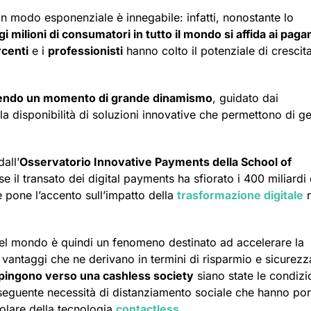
n modo esponenziale è innegabile: infatti, nonostante lo
gi milioni di consumatori in tutto il mondo si affida ai pag
centi
e i
professionisti
hanno colto il potenziale di crescit
 vivendo un momento di grande dinamismo
, guidato dai
disponibilità di soluzioni innovative che permettono di ge
all’
Osservatorio Innovative Payments della School of
se il transato dei digital payments ha sfiorato i 400 miliardi 
 pone l’accento sull’impatto della
trasformazione digitale
n
del mondo è quindi un fenomeno destinato ad accelerare la
i vantaggi che ne derivano in termini di risparmio e sicurezz
spingono verso una cashless society
siano state le condizi
seguente necessità di distanziamento sociale che hanno por
colare della tecnologia
contactless
.