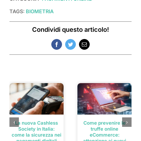
TAGS:
BIOMETRIA
Condividi questo articolo!
Facebook
Twitter
Email
Post correlati
La nuova Cashless
Come prevenire le
Society in Italia:
truffe online
come la sicurezza nei
eCommerce:
pagamenti digitali
attenzione ai nuovi