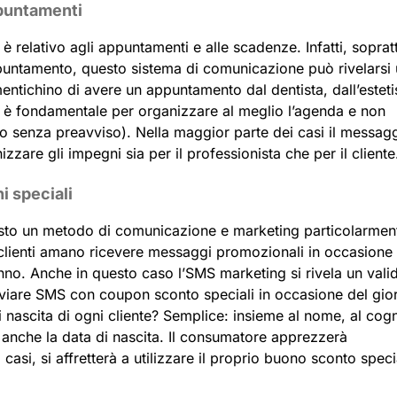
ppuntamenti
è relativo agli appuntamenti e alle scadenze. Infatti, soprat
ppuntamento, questo sistema di comunicazione può rivelarsi
imentichino di avere un appuntamento dal dentista, dall’esteti
 è fondamentale per organizzare al meglio l’agenda e non
sso senza preavviso). Nella maggior parte dei casi il messagg
zare gli impegni sia per il professionista che per il cliente
i speciali
questo un metodo di comunicazione e marketing particolarmen
clienti amano ricevere messaggi promozionali in occasione 
nno. Anche in questo caso l’SMS marketing si rivela un vali
i inviare SMS con coupon sconto speciali in occasione del gio
 nascita di ogni cliente? Semplice: insieme al nome, al co
 anche la data di nascita. Il consumatore apprezzerà
asi, si affretterà a utilizzare il proprio buono sconto speci