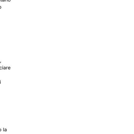
o
,
ciare
i
o la