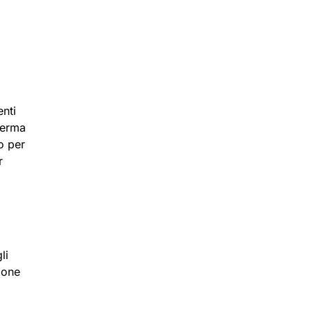
enti
ferma
o per
r
li
ione