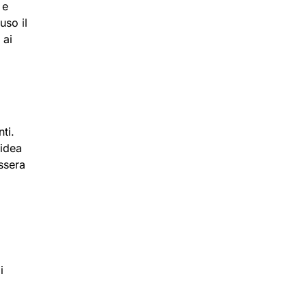
 e
uso il
 ai
ti.
’idea
ssera
i