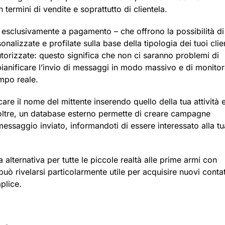
termini di vendite e soprattutto di clientela.
i esclusivamente a pagamento – che offrono la possibilità di
izzate e profilate sulla base della tipologia dei tuoi clien
autorizzate: questo significa che non ci saranno problemi di
pianificare l’invio di messaggi in modo massivo e di monito
mpo reale.
are il nome del mittente inserendo quello della tua attività 
 Inoltre, un database esterno permette di creare campagne
l messaggio inviato, informandoti di essere interessato alla tu
alternativa per tutte le piccole realtà alle prime armi con
a può rivelarsi particolarmente utile per acquisire nuovi contat
plice.