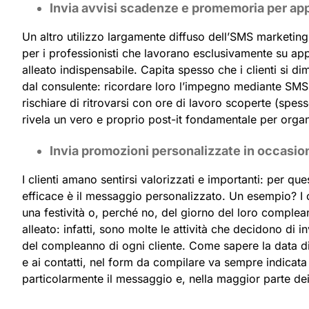
Invia avvisi scadenze e promemoria per a
Un altro utilizzo largamente diffuso dell’SMS marketing 
per i professionisti che lavorano esclusivamente su a
alleato indispensabile. Capita spesso che i clienti si d
dal consulente: ricordare loro l’impegno mediante SMS
rischiare di ritrovarsi con ore di lavoro scoperte (spe
rivela un vero e proprio post-it fondamentale per organiz
Invia promozioni personalizzate in occasion
I clienti amano sentirsi valorizzati e importanti: per 
efficace è il messaggio personalizzato. Un esempio? I 
una festività o, perché no, del giorno del loro complea
alleato: infatti, sono molte le attività che decidono d
del compleanno di ogni cliente. Come sapere la data di
e ai contatti, nel form da compilare va sempre indicata
particolarmente il messaggio e, nella maggior parte dei c