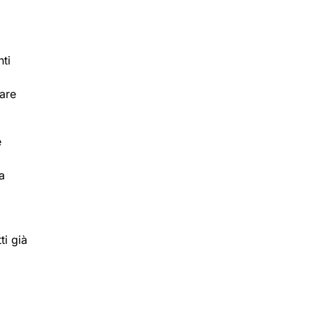
ti
rare
e
a
ti già