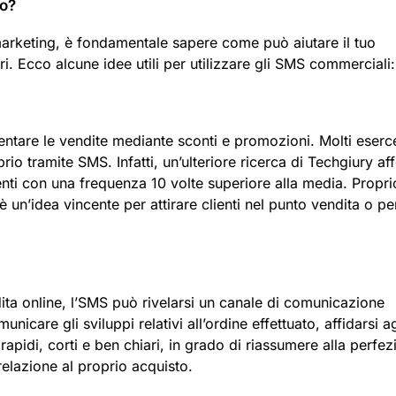
lo?
marketing, è fondamentale sapere come può aiutare il tuo
ri. Ecco alcune idee utili per utilizzare gli SMS commerciali:
entare le vendite mediante sconti e promozioni. Molti eserc
o tramite SMS. Infatti, un’ulteriore ricerca di Techgiury af
enti con una frequenza 10 volte superiore alla media. Propri
 un’idea vincente per attirare clienti nel punto vendita o pe
ndita online, l’SMS può rivelarsi un canale di comunicazione
unicare gli sviluppi relativi all’ordine effettuato, affidarsi ag
pidi, corti e ben chiari, in grado di riassumere alla perfez
relazione al proprio acquisto.