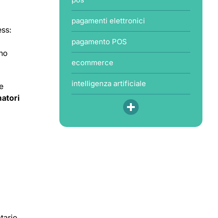
pagamenti elettronici
ess:
pagamento POS
ano
ecommerce
intelligenza artificiale
e
atori
.
tario