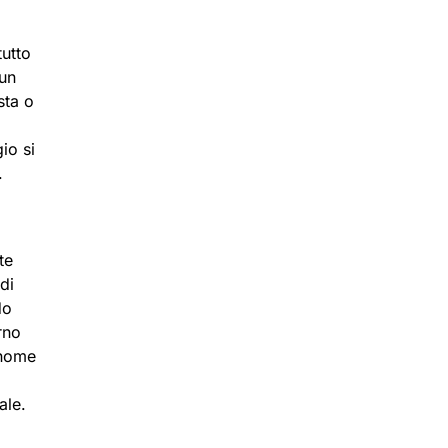
tutto
 un
sta o
io si
.
te
di
do
rno
gnome
ale.