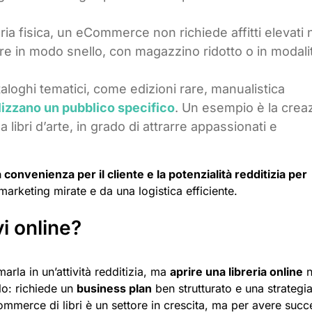
reria fisica, un eCommerce non richiede affitti elevati 
e in modo snello, con magazzino ridotto o in modali
taloghi tematici, come edizioni rare, manualistica
lizzano un pubblico specifico
. Un esempio è la crea
bri d’arte, in grado di attrarre appassionati e
 convenienza per il cliente e la potenzialità redditizia per
marketing mirate e da una logistica efficiente.
i online?
rla in un’attività redditizia, ma
aprire una libreria online
n
lo: richiede un
business plan
ben strutturato e una strategi
ommerce di libri è un settore in crescita, ma per avere suc