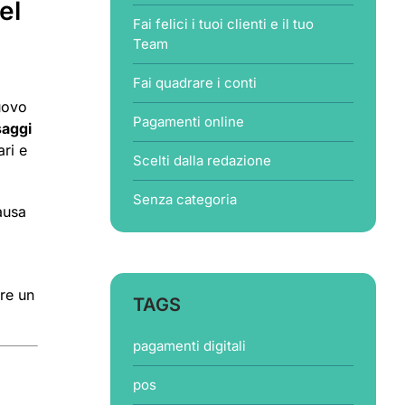
el
Fai felici i tuoi clienti e il tuo
Team
Fai quadrare i conti
uovo
Pagamenti online
saggi
ari e
Scelti dalla redazione
Senza categoria
ausa
,
re un
TAGS
pagamenti digitali
pos