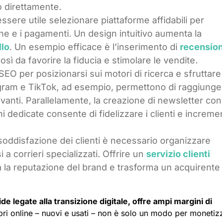
o direttamente.
essere utile selezionare piattaforme affidabili per
ne e i pagamenti. Un design intuitivo aumenta la
llo
. Un esempio efficace è l’inserimento di
recension
sì da favorire la fiducia e stimolare le vendite.
a SEO per posizionarsi sui motori di ricerca e sfruttare
gram e TikTok, ad esempio, permettono di raggiunge
tivanti. Parallelamente, la creazione di newsletter con
ni dedicate consente di fidelizzare i clienti e increme
 soddisfazione dei clienti è necessario organizzare
 a corrieri specializzati. Offrire un
servizio clienti
za la reputazione del brand e trasforma un acquirente
ide legate alla transizione digitale, offre ampi margini di
ibri online – nuovi e usati – non è solo un modo per monetiz