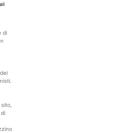
ali
 di
un
 dei
isti.
 sito,
di
zzino