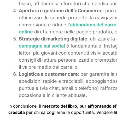
fisico, affidandosi a fornitori che spediscon
Apertura e gestione dell’eCommerce
: può 
ottimizzare le schede prodotto, la navigazio
conversione e riduce l’
abbandono del carre
online
direttamente nelle pagine prodotto, co
Strategie di marketing digitale
: utilizzare l
campagne sui social
è fondamentale. Insta
lettori più giovani con contenuti visivi accat
consigli di lettura personalizzati e promozio
il valore medio del carrello.
Logistica e customer care
: per garantire la
spedizioni rapide e tracciabili, appoggiandosi
puntuale (via chat, email o telefono) raffor
occasionale in cliente abituale.
In conclusione,
il mercato del libro, pur affrontando sf
crescita
per chi sa coglierne le opportunità. Vendere l