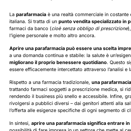
La
parafarmacia
è una realtà commerciale in costante cr
italiana. Si tratta di un
punto vendita specializzato in p
farmaci da banco (
cioè senza obbligo di prescrizione
)
l’igiene personale e molto altro ancora.
Aprire una parafarmacia può essere una scelta impren
a una domanda continua e stabile: la salute è un’esige
migliorano il proprio benessere quotidiano
. Questo s
essere efficacemente intercettato attraverso l’analisi e l
Rispetto a una farmacia tradizionale,
una parafarmacia 
trattando farmaci soggetti a prescrizione medica, si ridu
rendendo il business più snello e accessibile. Infine, g
rivolgersi a pubblici diversi – dai genitori attenti alla sa
l’offerta alle esigenze specifiche di ogni segmento di cl
In sintesi,
aprire una parafarmacia significa entrare i
possibilità di fare impresa in un settore che mette al c