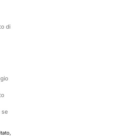
o di
ggio
to
e se
tato,