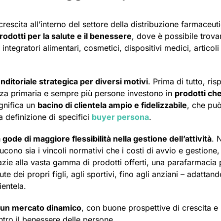
escita all’interno del settore della distribuzione farmaceut
rodotti per la salute e il benessere
, dove è possibile trova
, integratori alimentari, cosmetici, dispositivi medici, articoli
ditoriale strategica per diversi motivi
. Prima di tutto, ri
nza primaria e sempre più persone investono in
prodotti ch
ignifica un
bacino di clientela ampio e fidelizzabile
, che pu
a definizione di specifici
buyer persona
.
gode di maggiore flessibilità nella gestione dell’attività
. 
cono sia i vincoli normativi che i costi di avvio e gestione,
razie alla vasta gamma di prodotti offerti, una parafarmacia
lute dei propri figli, agli sportivi, fino agli anziani – adattan
ientela.
n un mercato dinamico
, con buone prospettive di crescita e 
entro il benessere delle persone.