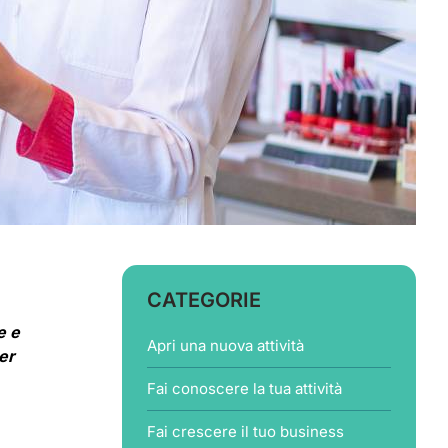
CATEGORIE
e e
Apri una nuova attività
er
Fai conoscere la tua attività
Fai crescere il tuo business