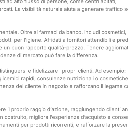
sti ad alto flusso di persone, come centri abitati,
cati. La visibilità naturale aiuta a generare traffico 
ntale. Oltre ai farmaci da banco, includi cosmetici,
otti per l’igiene. Affidati a fornitori attendibili e predi
rma e un buon rapporto qualità-prezzo. Tenere aggiorna
endenze di mercato può fare la differenza.
istinguersi e fidelizzare i propri clienti. Ad esempio:
glicemici rapidi; consulenze nutrizionali o cosmetich
nenza del cliente in negozio e rafforzano il legame 
e il proprio raggio d’azione, raggiungendo clienti a
en costruito, migliora l’esperienza d’acquisto e conse
namenti per prodotti ricorrenti, e rafforzare la prese