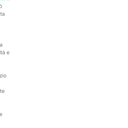
ò
lta
a
ità e
zio
te
ne