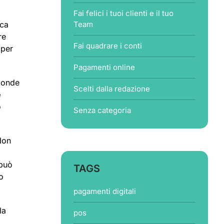
Fai felici i tuoi clienti e il tuo
ica
Team
re
Fai quadrare i conti
 per
Pagamenti online
sponde
Scelti dalla redazione
e
ò
Senza categoria
Non
 può
TAGS
do
pagamenti digitali
la
pos