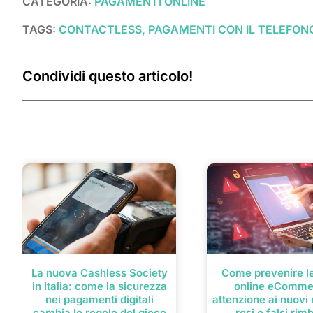
CATEGORIA:
PAGAMENTI ONLINE
TAGS:
CONTACTLESS, PAGAMENTI CON IL TELEFONO,
Condividi questo articolo!
Post correlati
La nuova Cashless Society
Come prevenire le
in Italia: come la sicurezza
online eComme
nei pagamenti digitali
attenzione ai nuovi r
cambia le regole del gioco
resi e falsi rim