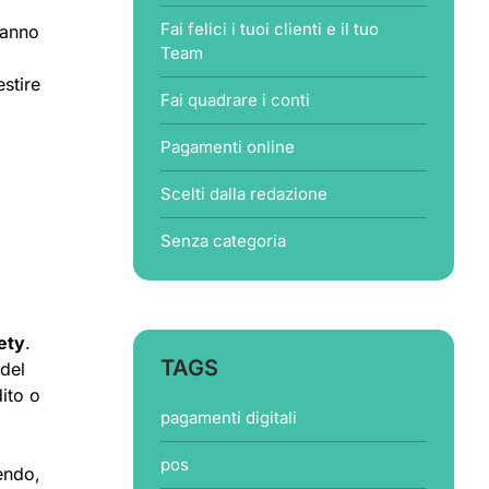
Fai felici i tuoi clienti e il tuo
hanno
Team
stire
Fai quadrare i conti
Pagamenti online
Scelti dalla redazione
Senza categoria
ety
.
TAGS
 del
ito o
pagamenti digitali
pos
endo,