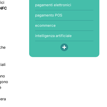
ici
pagamenti elettronici
NFC
pagamento POS
ecommerce
intelligenza artificiale
 che
iali
nno
ngono
è
iera