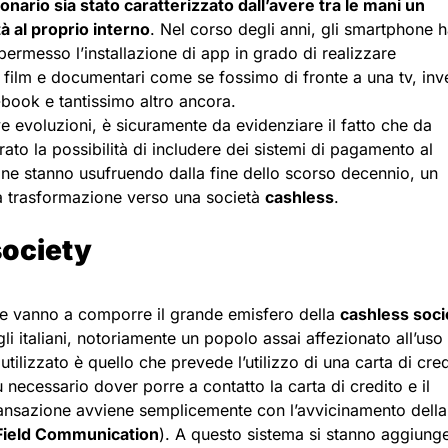
ionario sia stato caratterizzato dall’avere tra le mani un
tà al proprio interno
. Nel corso degli anni, gli smartphone 
 permesso l’installazione di app in grado di realizzare
film e documentari come se fossimo di fronte a una tv, inve
-book e tantissimo altro ancora.
e evoluzioni, è sicuramente da evidenziare il fatto che da
ato la possibilità di includere dei sistemi di pagamento al
one stanno usufruendo dalla fine dello scorso decennio, un
lla trasformazione verso una società
cashless
.
society
che vanno a comporre il grande emisfero della
cashless soci
i italiani, notoriamente un popolo assai affezionato all’uso
lizzato è quello che prevede l’utilizzo di una carta di cred
ù necessario dover porre a contatto la carta di credito e il
ansazione avviene semplicemente con l’avvicinamento della
Field Communication
). A questo sistema si stanno aggiung