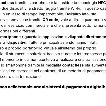
tactless
tramite smartphone è la cosiddetta tecnologia
NFC
e dispositivi a stretto raggio tramite Wi-Fi, in questo cas
in un lasso di tempo impercettibile. Dall’altro lato, sta
ansazione anche tramite
QR code
, vale a dire inquadrando v
dall’esercizio commerciale, e che si presenta sotto forma d
ormazioni differenti.
 smartphone riguarda le applicazioni sviluppate direttame
ltri dispositivi
. Tutte le principali aziende hanno infatti
 e proprio portafoglio virtuale all’interno del proprio
ie di strumenti e soluzioni ben strutturate e interconnesse p
el momento in cui non utente va a realizzare una transazione
n lo smartphone tramite la
modalità contactless
sta aument
lienti ed esercenti nei confronti di un metodo di pagament
alizzare una transazione.
anco nella transizione ai sistemi di pagamento digitali: