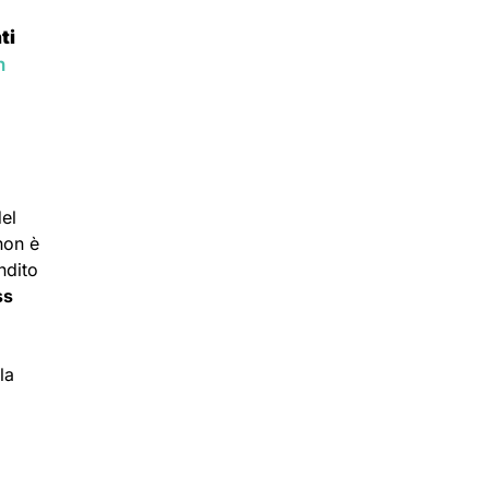
ti
n
del
non è
ndito
ss
la