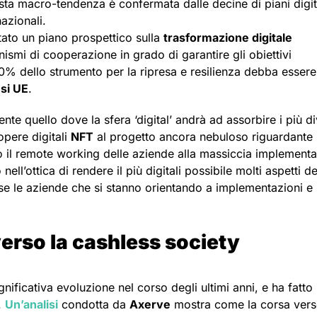
sta macro-tendenza è confermata dalle decine di piani digit
azionali.
ato un piano prospettico sulla
trasformazione digitale
smi di cooperazione in grado di garantire gli obiettivi
l 20% dello strumento per la ripresa e resilienza debba essere
si UE
.
te quello dove la sfera ‘digital’ andrà ad assorbire i più di
pere digitali
NFT
al progetto ancora nebuloso riguardante i
ano il remote working delle aziende alla massiccia implement
nell’ottica di rendere il più digitali possibile molti aspetti de
e le aziende che si stanno orientando a implementazioni e
verso la cashless society
nificativa evoluzione nel corso degli ultimi anni, e ha fatto
.
Un’analisi
condotta da
Axerve
mostra come la corsa vers