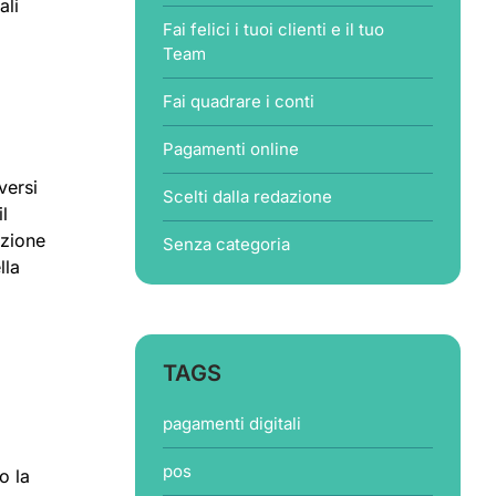
ali
Fai felici i tuoi clienti e il tuo
Team
Fai quadrare i conti
Pagamenti online
versi
Scelti dalla redazione
l
azione
Senza categoria
lla
TAGS
pagamenti digitali
pos
o la