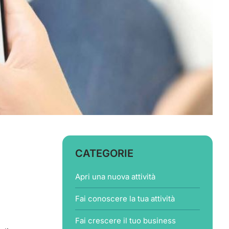
CATEGORIE
Apri una nuova attività
Fai conoscere la tua attività
Fai crescere il tuo business