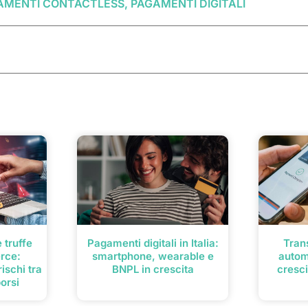
GAMENTI CONTACTLESS, PAGAMENTI DIGITALI
 truffe
Pagamenti digitali in Italia:
Trans
rce:
smartphone, wearable e
autom
ischi tra
BNPL in crescita
cresci
borsi