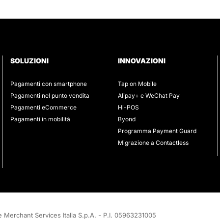
SOLUZIONI
INNOVAZIONI
Pagamenti con smartphone
Tap on Mobile
Pagamenti nel punto vendita
Alipay+ e WeChat Pay
Pagamenti eCommerce
Hi-POS
Pagamenti in mobilità
Byond
Programma Payment Guard
Migrazione a Contactless
 Merchant Services Italia S.p.A. - P.I. 05963231005