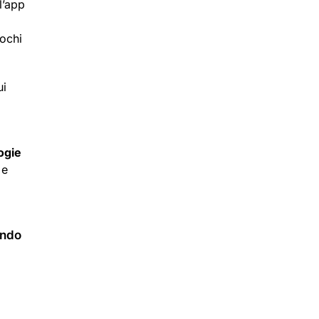
l’app
pochi
ui
ogie
 e
ando