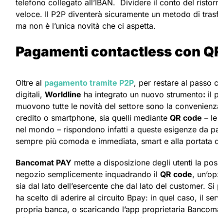
telefono collegato all’IBAN. Dividere il conto del ristor
veloce. Il P2P diventerà sicuramente un metodo di tra
ma non è l’unica novità che ci aspetta.
Pagamenti contactless con QR
Oltre al
pagamento tramite P2P
, per restare al passo
digitali,
Worldline
ha integrato un nuovo strumento
:
il 
muovono tutte le novità del settore sono la convenienza
credito o smartphone, sia quelli mediante
QR code
– le
nel mondo – rispondono infatti a queste esigenze da pa
sempre più comoda e immediata, smart e alla portata di
Bancomat PAY
mette a disposizione degli utenti la poss
negozio semplicemente inquadrando il
QR code
, un’op
sia dal lato dell’esercente che dal lato del customer. S
ha scelto di aderire al circuito Bpay: in quel caso, il se
propria banca, o scaricando l’app proprietaria Bancom