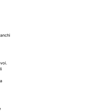
ranchi
 voi.
li
la
è