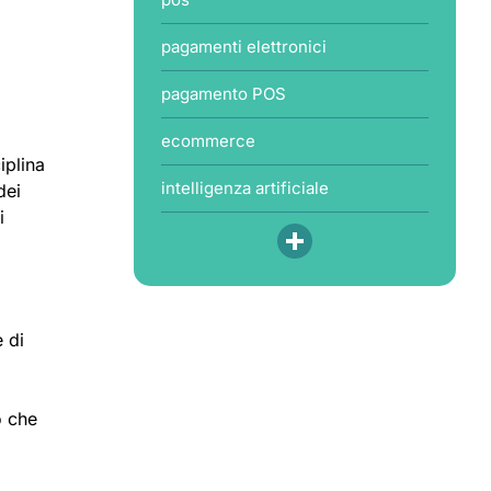
pagamenti elettronici
pagamento POS
ecommerce
iplina
intelligenza artificiale
dei
i
e di
o che