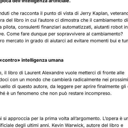
ca dell’intelligenza artificiale.
duti che racconta il punto di vista di Jerry Kaplan, veteran
ttura del libro in cui l’autore ci dimostra che il cambiamento di
 pilota, consulenti finanziari automatizzati, aiutanti robot in
rative. Come fare dunque per sopravvivere al cambiamento?
ero mercato in grado di aiutarci ad evitare momenti bui e tum
le «contro» intelligenza umana
 il libro di Laurent Alexandre vuole metterci di fronte alle
andoci con un mondo che cambierà radicalmente nei prossimi
, quello di questo autore, da leggere per aprire finalmente gli
erché è un fenomeno che non può restare incompreso.
hi si approccia per la prima volta all’argomento. L’opera è u
ificiale degli ultimi anni. Kevin Warwick, autore del libro e