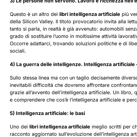
3) Le persone non servono. Lavoro e ricchezza nell’epo
Questo è un altro dei
libri intelligenza artificiale
più ven
della Silicon Valley. Il titolo provocatorio invita alla le
tanto si parla, in realtà è già avvenuto: automobili senza
grado di sostituire l’uomo in moltissime attività lavo
Occorre adattarci, trovando soluzioni politiche e di lib
sociali.
4) La guerra delle intelligenze. Intelligenza artificia
Sullo stessa linea ma con un taglio decisamente diverso,
inevitabili difficoltà che dovremo affrontare confront
grazie all’avvento dell’intelligenza artificiale. Un libro
e comprendere che cos’è l’intelligenza artificiale e p
5) Intelligenza artificiale: le basi
Uno dei
libri intelligenza artificiale
meglio scritti per c
racconto aggiornato sull’evoluzione dell’intelligenza art