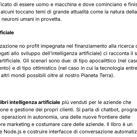
nificato di essere uomo e macchina e dove cominciano e fin
i, alcuni toccano temi di grande attualità come la natura della
i neuroni umani in provetta.
ficiale
zazione no profit impegnata nel finanziamento alla ricerca 
ati allo sviluppo dell’intelligenza artificiale) ci racconta il 
artificiale. Gli scenari sono due: di tipo apocalittico (nel cas
to) e di tipo ottimistico (nel caso in cui la tecnologia entr
altri mondi possibili oltre al nostro Pianeta Terra).
libri intelligenza artificiale
più venduti per le aziende che
ne e gestione dei propri clienti. Si parla di chatbot, prog
re operazioni in autonomia, una delle nuove frontiere delle
ore marketing e costumare care delle aziende. Il libro è un
e Node.js e costruire interfacce di conversazione automati