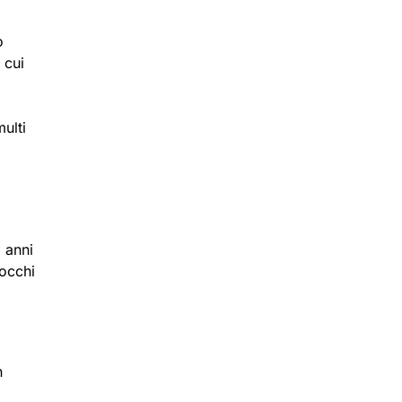
o
 cui
ulti
 anni
 occhi
n