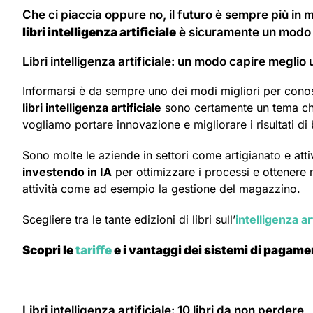
Che ci piaccia oppure no, il futuro è sempre più in 
libri intelligenza artificiale
è sicuramente un modo p
Libri intelligenza artificiale: un modo capire meglio 
Informarsi è da sempre uno dei modi migliori per cono
libri intelligenza artificiale
sono certamente un tema che
vogliamo portare innovazione e migliorare i risultati di
Sono molte le aziende in settori come artigianato e attiv
investendo in IA
per ottimizzare i processi e ottenere 
attività come ad esempio la gestione del magazzino.
Scegliere tra le tante edizioni di libri sull’
intelligenza art
Scopri le
tariffe
e i vantaggi dei sistemi di pagame
Libri intelligenza artificiale: 10 libri da non perdere