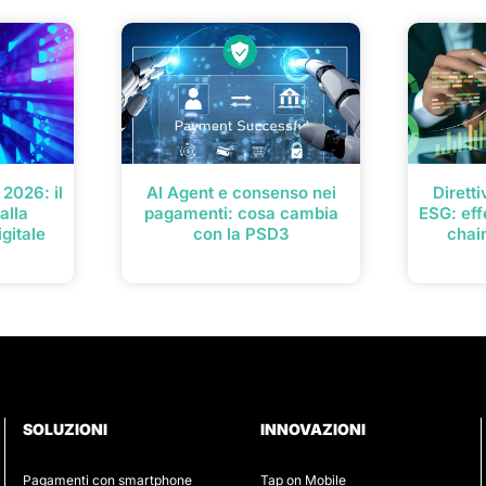
2026: il
AI Agent e consenso nei
Dirett
alla
pagamenti: cosa cambia
ESG: eff
gitale
con la PSD3
chai
SOLUZIONI
INNOVAZIONI
Pagamenti con smartphone
Tap on Mobile