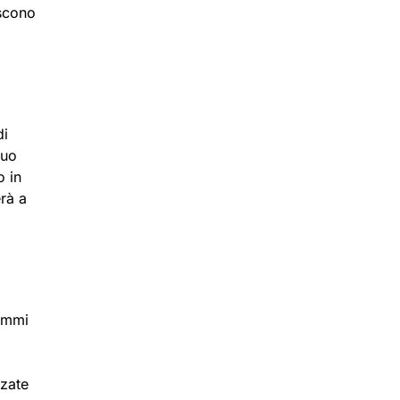
iscono
di
suo
o in
erà a
rammi
zzate