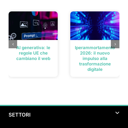
Post correlati
AI generativa: le
Iperammortamento
regole UE che
2026: il nuovo
cambiano il web
impulso alla
trasformazione
digitale
SETTORI
Turismo