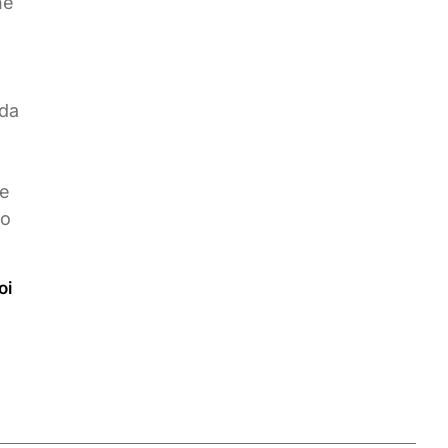
ne
 da
le
to
oi