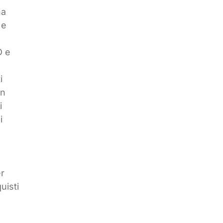
na
 e
D e
i
un
i
i
r
uisti