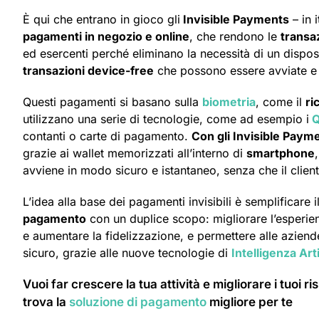
È qui che entrano in gioco gli
Invisible Payments
– in 
pagamenti in negozio e online
, che rendono le
transaz
ed esercenti perché eliminano la necessità di un dispos
transazioni device-free
che possono essere avviate e c
Questi pagamenti si basano sulla
biometria
, come il
ri
utilizzano una serie di tecnologie, come ad esempio i
Q
contanti o carte di pagamento.
Con gli Invisible Paymen
grazie ai wallet memorizzati all’interno di
smartphone
avviene in modo sicuro e istantaneo, senza che il clie
L’idea alla base dei pagamenti invisibili è semplificare
pagamento
con un duplice scopo: migliorare l’esperien
e aumentare la fidelizzazione, e permettere alle aziende 
sicuro, grazie alle nuove tecnologie di
Intelligenza Arti
Vuoi far crescere la tua attività e migliorare i tuoi r
trova la
soluzione di pagamento
migliore per te