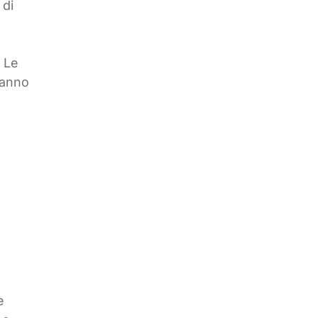
 di
. Le
vanno
e