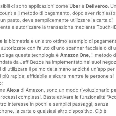
visibili ci sono applicazioni come
Uber
e
Deliveroo
. U
 account e il metodo di pagamento, dopo aver richiesto
n pasto, deve semplicemente utilizzare la carta di
tente e autorizzare la transazione mediante Touch-I
ite la biometria è un altro ottimo esempio di pagament
o autorizzate con l’aiuto di uno scanner facciale o di 
e spiega questa tecnologia è
Amazon One
, il metodo d
ondata da Jeff Bezos ha implementato nei suoi negoz
i utilizzare il palmo della mano anziché un’app per
 più rapide, affidabile e sicure mentre le persone si
o;
come
Alexa
di Amazon, sono un modo rivoluzionario pe
cessi complessi. Basta attivare la funzionalità “Acq
ostro interesse in pochi e semplici passaggi, senza
one, la carta o qualsiasi altro dispositivo. Ciò è