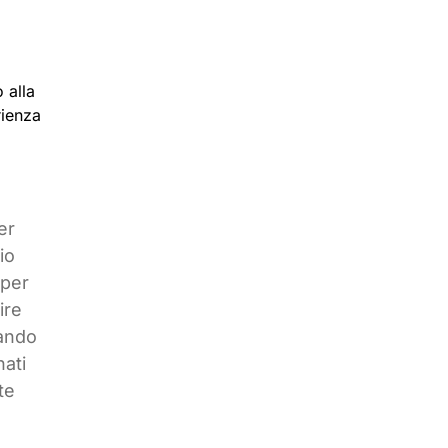
 alla
rienza
er
io
 per
ire
uando
nati
te