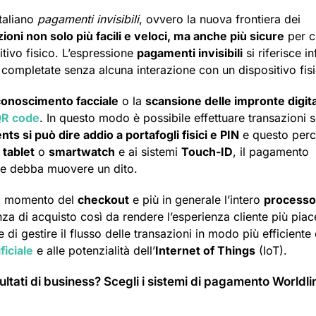
italiano
pagamenti invisibili
, ovvero la nuova frontiera dei
ioni non solo più facili e veloci, ma anche più sicure
per cl
itivo fisico. L’espressione
pagamenti invisibili
si riferisce in
ompletate senza alcuna interazione con un dispositivo fisi
conoscimento facciale
o la
scansione delle impronte digita
R code
. In questo modo è possibile effettuare transazioni 
ts si può dire addio a portafogli fisici e PIN
e questo per
,
tablet
o
smartwatch
e ai sistemi
Touch-ID
, il pagamento
nte debba muovere un dito.
 il momento del
checkout
e più in generale l’intero
processo
za di acquisto così da rendere l’esperienza cliente più pia
di gestire il flusso delle transazioni in modo più efficiente 
ficiale
e alle potenzialità dell’
Internet of Things
(IoT).
isultati di business? Scegli i sistemi di pagamento Worldli