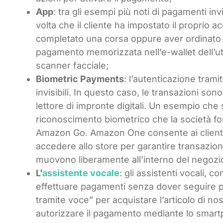
App
: tra gli esempi più noti di pagamenti in
volta che il cliente ha impostato il proprio
completato una corsa oppure aver ordinato u
pagamento memorizzata nell’e-wallet dell’u
scanner facciale;
Biometric Payments
: l’autenticazione tram
invisibili. In questo caso, le transazioni son
lettore di impronte digitali. Un esempio ch
riconoscimento biometrico che la società f
Amazon Go. Amazon One consente ai clienti d
accedere allo store per garantire transazioni
muovono liberamente all’interno del negozi
L’
assistente vocale
: gli assistenti vocali, 
effettuare pagamenti senza dover seguire pro
tramite voce” per acquistare l’articolo di n
autorizzare il pagamento mediante lo smartph