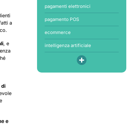
pagamenti elettronici
ienti
pagamento POS
fatti a
co.
ecommerce
li
, e
intelligenza artificiale
senza
ché
 di
cevole
e
ne e