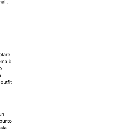
ali.
olare
tema è
o
n
outfit
un
 punto
cale