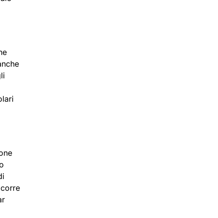
ne
 anche
li
lari
ione
mo
di
 corre
ar