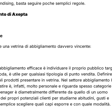
andising, basta seguire poche semplici regole.
nto di Axepta
le
re una vetrina di abbigliamento davvero vincente:
abbigliamento efficace è individuare il proprio pubblico targ
a, è utile per qualsiasi tipologia di punto vendita. Definire
i prodotti presentare in vetrina. Nel settore abbigliamento 
stire è, infatti, molto personale e riguarda spesso categori
un teenager è diametralmente differente da quello di un uomo
ei propri potenziali clienti per studiarne abitudini, gusti e
 semplice scegliere quali capi esporre e con quale modalità.