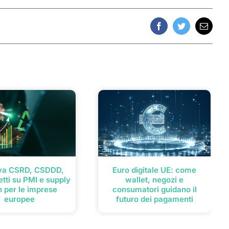
Facebook
Twitter
Email
iva CSRD, CSDDD,
Euro digitale UE: come
etti su PMI e supply
wallet, negozi e
n per le imprese
consumatori guidano il
europee
futuro dei pagamenti