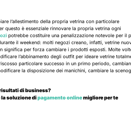
re l’allestimento della propria vetrina con particolare
er questo è essenziale rinnovare la propria vetrina ogni
ozi
potrebbe costituire una penalizzazione notevole per il 
 durante il weekend: molti negozi creano, infatti, vetrine nuo
on significa per forza cambiare i prodotti esposti. Molte volt
dificare l’abbinamento degli outfit per ideare vetrine totalm
riscosso particolare successo in un primo periodo, cambia
a modificare la disposizione dei manichini, cambiare la scenog
 risultati di business?
 la soluzione di
pagamento online
migliore per te