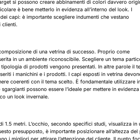
 target si possono creare abbinamenti di colori davvero origin
icolare è bene metterlo in evidenza all’interno del look. I
 dei capi: è importante scegliere indumenti che vestano
clienti.
a composizione di una vetrina di successo. Proprio come
serita in un ambiente riconoscibile. Scegliere un tema partic
e tipologia di prodotti vengono presentati. In altre parole il 
eriti i manichini e i prodotti. I capi esposti in vetrina devon
nere coerenti con il tema scelto. È fondamentale utilizzare i
e sgargianti possono essere l’ideale per mettere in evidenza 
tico un look invernale.
i 1.5 metri. L’occhio, secondo specifici studi, visualizza in 
esto presupposto, è importante posizionare all’altezza del
sono i migliori per attirare l’attenzione del cliente. Il punto fo