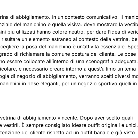
trina di abbigliamento. In un contesto comunicativo, il mani
ziale del manichino è quella visiva: deve mostrare la vestibi
ini più utilizzati hanno colore neutro, per dare l’idea di verid
 risultare un elemento estraneo al contesto della vetrina, be
cegliere la posa del manichino è un’attività essenziale. Spe
 grado di richiamare la comune postura del cliente. Le pose 
ono essere collocate all’interno di una scenografia adeguata.
icolare, è necessario creare intorno a quest’ultimo un tema
ogia di negozio di abbigliamento, verranno scelti diversi mo
manichini in pose eleganti, per un negozio sportivo quelli in
na vetrina di abbigliamento vincente. Dopo aver scelto quali
estirli. È sempre consigliato ideare outfit originali e unici
ttenzione del cliente rispetto ad un outfit banale e già visto.