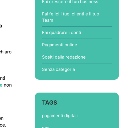
Fai crescere il tuo business
Fai felici i tuoi clienti e il tuo
Team
tà
Fai quadrare i conti
Pagamenti online
chiaro
Scelti dalla redazione
Senza categoria
nti
ne
non
TAGS
pagamenti digitali
en
ce.
pos