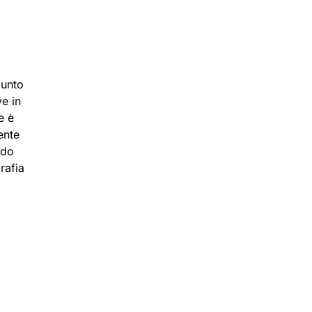
punto
ve in
e è
ente
ndo
rafia