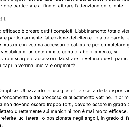
e particolare al fine di attirare l’attenzione del cliente.
fit
a efficace è creare outfit completi. L’abbinamento totale vie
are particolarmente l’attenzione del cliente. In altre parole,
e mostrare in vetrina accessori o calzature per completare g
 vestibilità di un determinato capo di abbigliamento, si
 con scarpe o accessori. Mostrare in vetrina questi partico
api in vetrina unicità e originalità.
mplice. Utilizzando le luci giuste! La scelta della disposiz
 fondamentale del processo di allestimento vetrine. In pri
luci non devono essere troppo forti, devono essere in grado 
iettato direttamente sui manichini non è mai molto efficace:
preferite luci laterali o posizionate negli angoli, in grado di f
e.