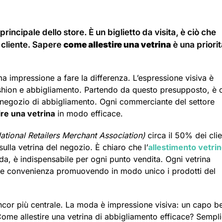
rincipale dello store. È un biglietto da visita, è ciò che
 cliente. Sapere
come allestire una vetrina
è una priori
ma impressione a fare la differenza. L’espressione visiva è
ashion e abbigliamento. Partendo da questo presupposto, è 
un negozio di abbigliamento. Ogni commerciante del settore
ire una vetrina
in modo efficace.
ational Retailers Merchant Association)
circa il 50% dei clie
lla vetrina del negozio. È chiaro che l’
allestimento vetri
da, è indispensabile per ogni punto vendita. Ogni vetrina
tà e convenienza promuovendo in modo unico i prodotti del
ncor più centrale. La moda è impressione visiva: un capo b
 Come allestire una vetrina di abbigliamento efficace? Sempli