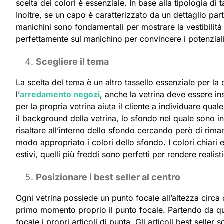
scelta dei colori è essenziale. In base alla tipologia di
Inoltre, se un capo è caratterizzato da un dettaglio part
manichini sono fondamentali per mostrare la vestibilità
perfettamente sul manichino per convincere i potenziali 
Scegliere il tema
La scelta del tema è un altro tassello essenziale per l
l’
arredamento negozi
, anche la vetrina deve essere in
per la propria vetrina aiuta il cliente a individuare qual
il background della vetrina, lo sfondo nel quale sono ins
risaltare all’interno dello sfondo cercando però di rima
modo appropriato i colori dello sfondo. I colori chiari 
estivi, quelli più freddi sono perfetti per rendere realis
Posizionare i best seller al centro
Ogni vetrina possiede un punto focale all’altezza circa d
primo momento proprio il punto focale. Partendo da qu
focale i propri articoli di punta. Gli articoli best seller 