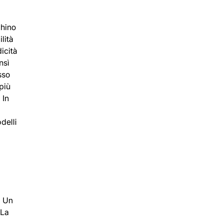
chino
lità
icità
nsì
sso
più
 In
delli
. Un
 La