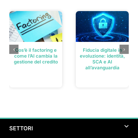
Post correlati
Cos’è il factoring e
Fiducia digitale in
come l’AI cambia la
evoluzione: identità,
gestione del credito
SCA e AI
all’avanguardia
SETTORI