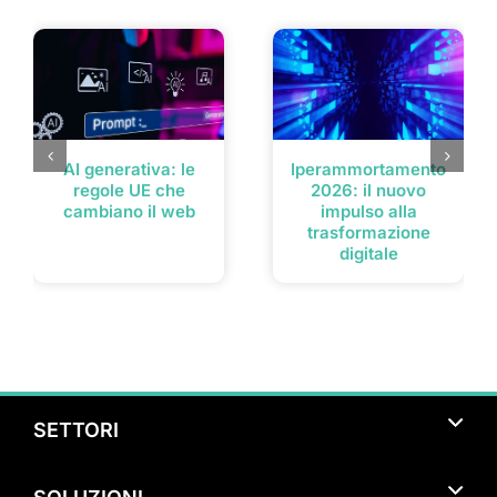
Post correlati
AI generativa: le
Iperammortamento
regole UE che
2026: il nuovo
cambiano il web
impulso alla
trasformazione
digitale
SETTORI
Turismo