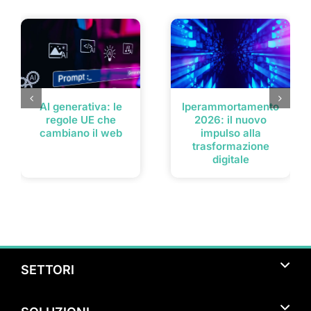
Post correlati
AI generativa: le
Iperammortamento
regole UE che
2026: il nuovo
cambiano il web
impulso alla
trasformazione
digitale
SETTORI
Turismo