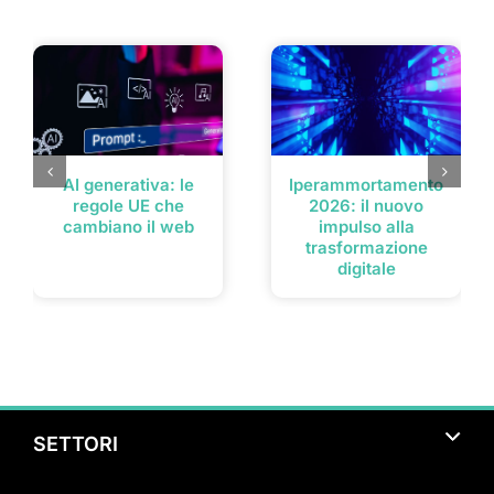
Post correlati
AI generativa: le
Iperammortamento
regole UE che
2026: il nuovo
cambiano il web
impulso alla
trasformazione
digitale
SETTORI
Turismo