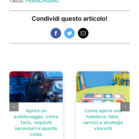
TAGS:
FRANCHISING
Condividi questo articolo!
Facebook
Twitter
Email
Post correlati
Aprire un
Come aprire una
autolavaggio: come
ludoteca: idee,
farlo, requisiti
servizi e strategie
necessari e quanto
vincenti
costa