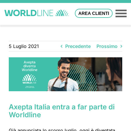
AREA CLIENTI
5 Luglio 2021
Precedente
Prossimo
Axepta Italia entra a far parte di
Worldline
Già annunciata lo scorso luglio, oggi è diventata