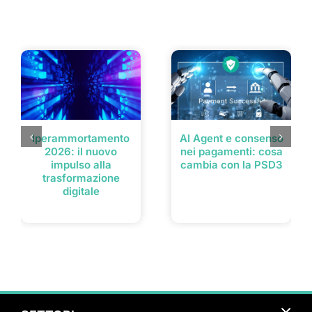
Post correlati
Iperammortamento
AI Agent e consenso
2026: il nuovo
nei pagamenti: cosa
impulso alla
cambia con la PSD3
trasformazione
digitale