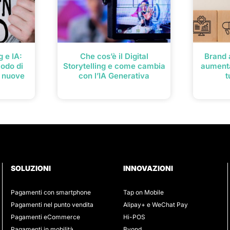
 e IA:
Che cos’è il Digital
Brand
odo di
Storytelling e come cambia
aumenta
e nuove
con l’IA Generativa
t
SOLUZIONI
INNOVAZIONI
Pagamenti con smartphone
Tap on Mobile
Pagamenti nel punto vendita
Alipay+ e WeChat Pay
Pagamenti eCommerce
Hi-POS
Pagamenti in mobilità
Byond