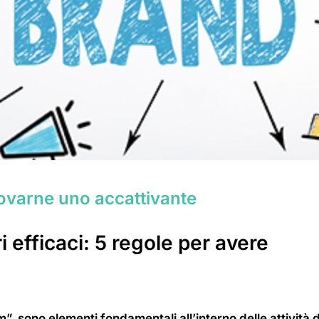
trovarne uno accattivante
 efficaci: 5 regole per avere
”, sono elementi fondamentali all’interno delle attività d