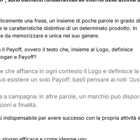
icemente una frase, un insieme di poche parole in grado d
 le caratteristiche distintive di un determinato prodotto. In
ice da memorizzare e unica nel suo genere.
il Payoff, ovvero il testo che, insieme al Logo, definisce
 slogan e Payoff?
 che affianca in ogni contesto il Logo e definisce la
ò esistere un solo Payoff: basti pensare ai noti
“Jus
 a campagna: in altre parole, un marchio può dispor
oni e finalità.
i indispensabile per avere successo con la propria attività 
o slogan efficace e come idearne uno.