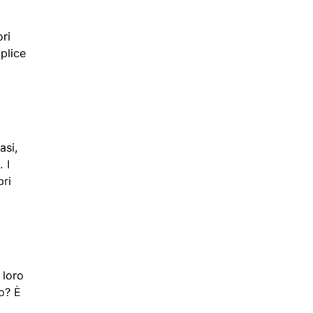
ri
plice
asi,
 I
pri
 loro
o? È