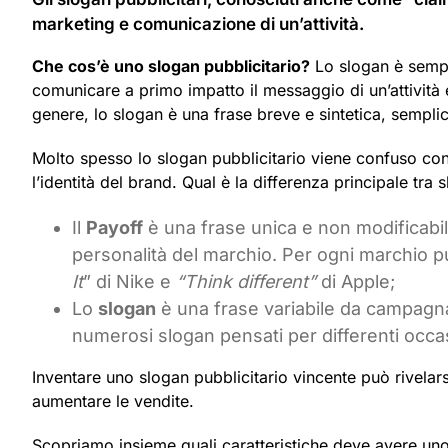
marketing e comunicazione di un’attività.
Che cos’è uno slogan pubblicitario?
Lo slogan è sempl
comunicare a primo impatto il messaggio di un’attività e
genere, lo slogan è una frase breve e sintetica, sempl
Molto spesso lo slogan pubblicitario viene confuso con 
l’identità del brand. Qual è la differenza principale tra
Il
Payoff
è una frase unica e non modificabile
personalità del marchio. Per ogni marchio pu
It
” di Nike e
“Think different”
di Apple;
Lo
slogan
è una frase variabile da campagna
numerosi slogan pensati per differenti occasi
Inventare uno slogan pubblicitario vincente può rivelars
aumentare le vendite.
Scopriamo insieme quali caratteristiche deve avere un