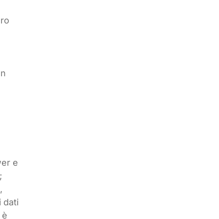
ero
un
wer e
;
,
 dati
 è