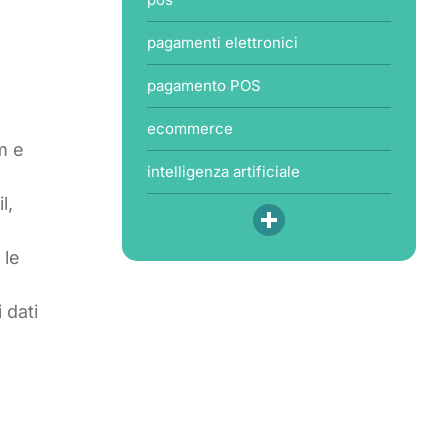
pagamenti elettronici
pagamento POS
ecommerce
m e
intelligenza artificiale
l,
 le
 dati