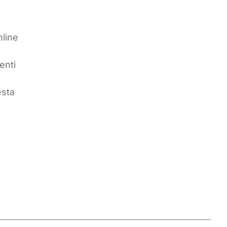
nline
enti
esta