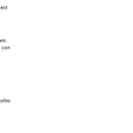
rect
ram:
i con
ofilo