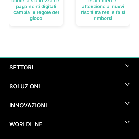
come la sicurezza nei
eCommerce:
pagamenti digitali
attenzione ai nuovi
cambia le regole del
rischi tra resi e falsi
gioco
rimborsi
SETTORI
Turismo
SOLUZIONI
Bar & Ristorazione
Pagamenti con smartphone
Studi Medici Specialistici & Liberi Professionisti
INNOVAZIONI
Pagamenti nel punto vendita
Artigianato & Attività Manifatturiere
Tap on Mobile
Pagamenti eCommerce
Alberghi & Pernottamenti
WORLDLINE
Alipay+ e WeChat Pay
Pagamenti in mobilità
Benessere & Servizi di Bellezza
Chi siamo