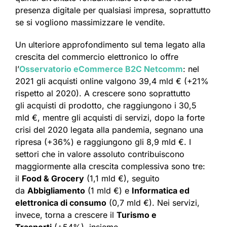
presenza digitale per qualsiasi impresa, soprattutto
se si vogliono massimizzare le vendite.
Un ulteriore approfondimento sul tema legato alla
crescita del commercio elettronico lo offre
l’
Osservatorio eCommerce B2C Netcomm
: nel
2021 gli acquisti online valgono 39,4 mld € (+21%
rispetto al 2020). A crescere sono soprattutto
gli acquisti di prodotto, che raggiungono i 30,5
mld €, mentre gli acquisti di servizi, dopo la forte
crisi del 2020 legata alla pandemia, segnano una
ripresa (+36%) e raggiungono gli 8,9 mld €. I
settori che in valore assoluto contribuiscono
maggiormente alla crescita complessiva sono tre:
il
Food & Grocery
(1,1 mld €), seguito
da
Abbigliamento
(1 mld €) e
Informatica ed
elettronica di consumo
(0,7 mld €). Nei servizi,
invece, torna a crescere il
Turismo e
Trasporti
(+54%), insieme