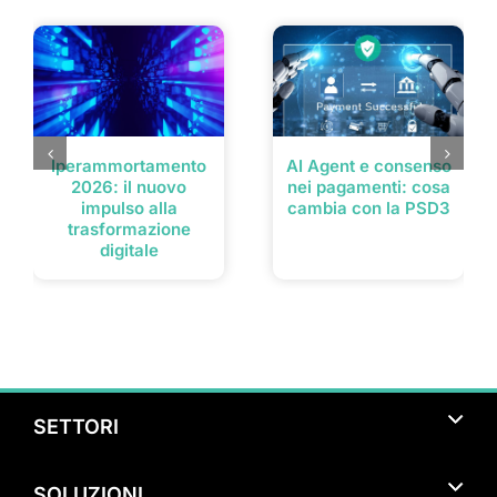
Post correlati
Iperammortamento
AI Agent e consenso
2026: il nuovo
nei pagamenti: cosa
impulso alla
cambia con la PSD3
trasformazione
digitale
SETTORI
Turismo
SOLUZIONI