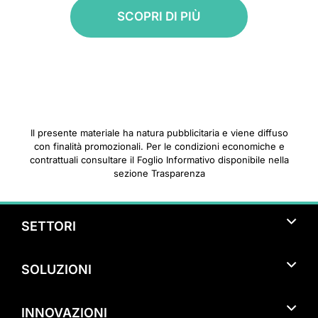
SCOPRI DI PIÙ
Il presente materiale ha natura pubblicitaria e viene diffuso
con finalità promozionali. Per le condizioni economiche e
contrattuali consultare il Foglio Informativo disponibile nella
sezione Trasparenza
SETTORI
Turismo
SOLUZIONI
Bar & Ristorazione
Pagamenti con smartphone
Studi Medici Specialistici & Liberi Professionisti
INNOVAZIONI