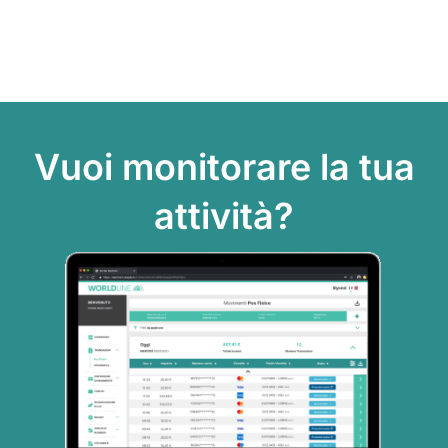
Vuoi monitorare la tua
attività?