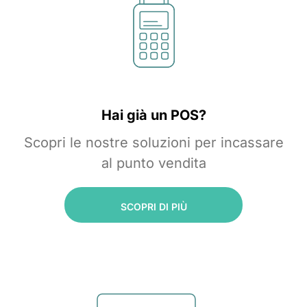
Hai già un POS?
Scopri le nostre soluzioni per incassare
al punto vendita
SCOPRI DI PIÙ