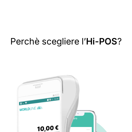
Perchè scegliere l’
Hi-POS
?