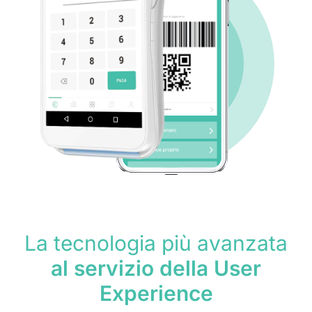
La tecnologia più avanzata
al servizio della User
Experience