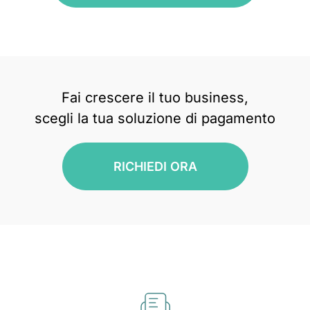
Fai crescere il tuo business,
scegli la tua soluzione di pagamento
RICHIEDI ORA