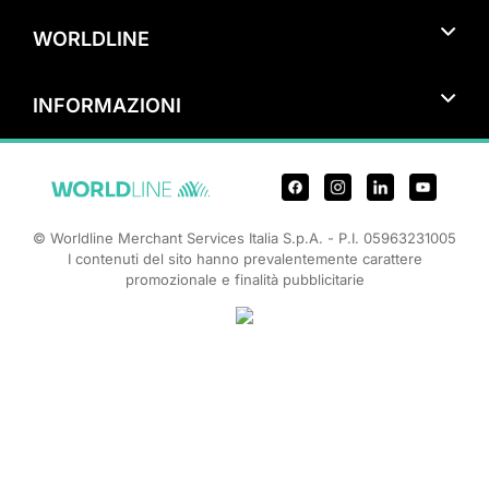
Tap on Mobile
Pagamenti eCommerce
Alberghi & Pernottamenti
WORLDLINE
Alipay+ e WeChat Pay
Pagamenti in mobilità
Benessere & Servizi di Bellezza
Chi siamo
Hi-POS
INFORMAZIONI
Farmacie & Prodotti Sanitari
Approfondimenti
Byond
Sport & Tempo Libero
Requisiti di Sistema
Domande Frequenti
Programma Payment Guard
Taxi & Trasporti
Privacy
Reclami Ricorsi e Conciliazione
Migrazione a Contactless
Abbigliamento & Negozi su strada
Cookie Policy
Decisioni ABF inadempiute/con mancata
© Worldline Merchant Services Italia S.p.A. - P.I. 05963231005
Negozi di Elettronica e Tecnologia
cooperazione
I contenuti del sito hanno prevalentemente carattere
Modello 231 e Codice Etico
promozionale e finalità pubblicitarie
No Profit
Whistleblowing
Note Legali
Assistenza