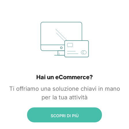
Hai un eCommerce?
Ti offriamo una soluzione chiavi in mano
per la tua attività
SCOPRI DI PIÙ