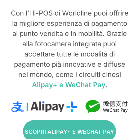
Con l’Hi-POS di Worldline puoi offrire
la migliore esperienza di pagamento
al punto vendita e in mobilità. Grazie
alla fotocamera integrata puoi
accettare tutte le modalità di
pagamento pià innovative e diffuse
nel mondo, come i circuiti cinesi
Alipay+ e WeChat Pay
.
SCOPRI ALIPAY+ E WECHAT PAY